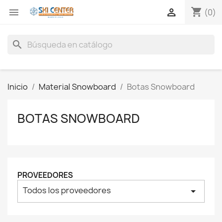
shopping_cart


(0)
search
Inicio
Material Snowboard
Botas Snowboard
BOTAS SNOWBOARD
PROVEEDORES
Todos los proveedores
arrow_drop_down