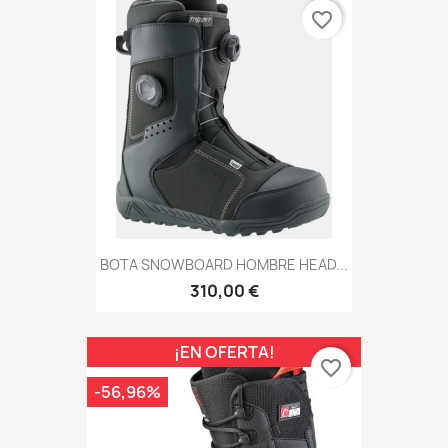
favorite_border
BOTA SNOWBOARD HOMBRE HEAD...
310,00 €
¡EN OFERTA!
favorite_border
-56,96%