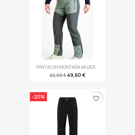
PANTALON MONTAÑA MUJER...
49,60 €
62,00 €
-20%
favorite_border