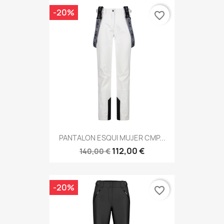
-20%
favorite_border
PANTALON ESQUI MUJER CMP...
112,00 €
140,00 €
-20%
favorite_border