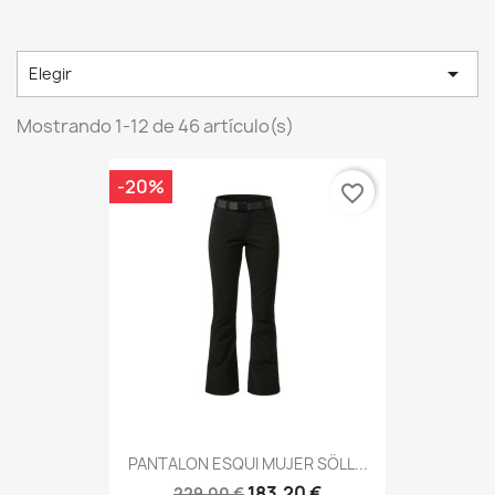

Elegir
Mostrando 1-12 de 46 artículo(s)
-20%
favorite_border
PANTALON ESQUI MUJER SÖLL...
183,20 €
229,00 €