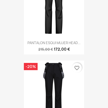
PANTALON ESQUI MUJER HEAD...
172,00 €
215,00 €
-20%
favorite_border