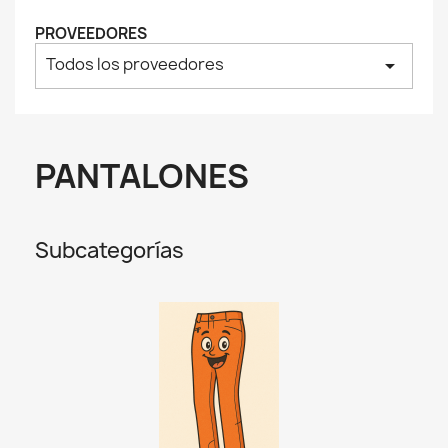
PROVEEDORES
Todos los proveedores
arrow_drop_down
PANTALONES
Subcategorías