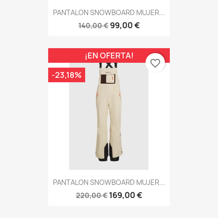
PANTALON SNOWBOARD MUJER...
99,00 €
140,00 €
¡EN OFERTA!
favorite_border
-23,18%
PANTALON SNOWBOARD MUJER...
169,00 €
220,00 €