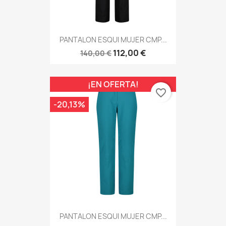
PANTALON ESQUI MUJER CMP...
112,00 €
140,00 €
¡EN OFERTA!
favorite_border
-20,13%
PANTALON ESQUI MUJER CMP...