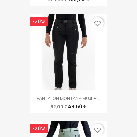
-20%
favorite_border
PANTALON MONTAÑA MUJER...
49,60 €
62,00 €
-20%
favorite_border