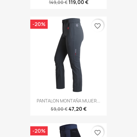
119,00 €
149,00 €
-20%
favorite_border
PANTALON MONTAÑA MUJER...
47,20 €
59,00 €
-20%
favorite_border