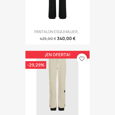
PANTALON ESQUI MUJER...
340,00 €
425,00 €
¡EN OFERTA!
favorite_border
-29,29%