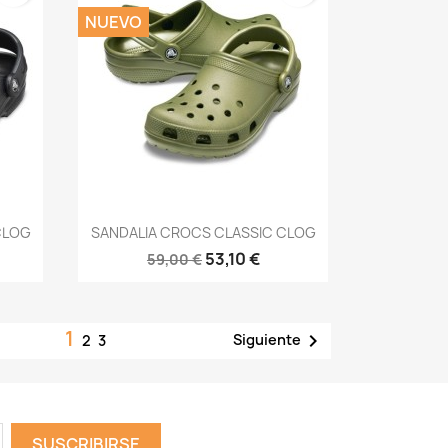
NUEVO
Vista rápida

CLOG
SANDALIA CROCS CLASSIC CLOG
53,10 €
59,00 €
1

Siguiente
2
3