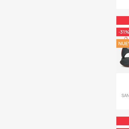
-31
NUE
SAN