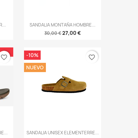
Vista rápida

...
SANDALIA MONTAÑA HOMBRE...
27,00 €
30,00 €
-10%
favorite_border
favorite_border
NUEVO
Vista rápida

E...
SANDALIA UNISEX ELEMENTERRE...