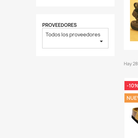
PROVEEDORES
Todos los proveedores
arrow_drop_down
Hay 28
-10
NUE