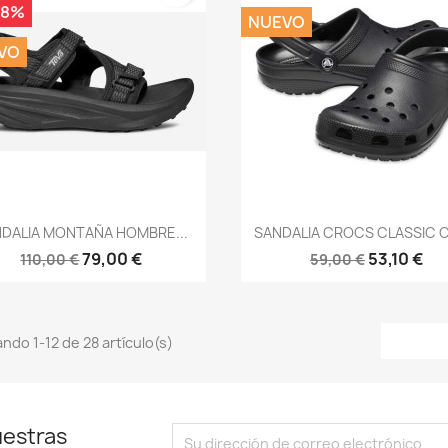
18%
NUEVO
VO
Vista rápida
Vista rápida


DALIA MONTAÑA HOMBRE...
SANDALIA CROCS CLASSIC 
79,00 €
53,10 €
110,00 €
59,00 €
ndo 1-12 de 28 artículo(s)
uestras