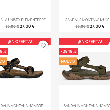
Vista rápida
Vista rápida


ALIA UNISEX ELEMENTERRE...
SANDALIA MONTAÑA MUJER
27,00 €
27,00 €
30,00 €
30,00 €
¡EN OFERTA!
¡EN OFERTA!
favorite_border
18%
-28,18%
VO
NUEVO
Vista rápida
Vista rápida


DALIA MONTAÑA HOMBRE...
SANDALIA MONTAÑA HOMBR