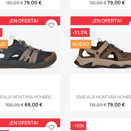
79,00 €
79,00 €
110,00 €
110,00 €
¡EN OFERTA!
¡EN OFERTA!
favorite_border
%
-31,3%
VO
NUEVO
Vista rápida
Vista rápida


DALIA MONTAÑA HOMBRE...
SANDALIA MONTAÑA HOMBR
69,00 €
79,00 €
100,00 €
115,00 €
¡EN OFERTA!
-10%
favorite_border