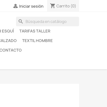
shopping_cart

Carrito
(0)
Iniciar sesión
search
R ESQUÍ
TARIFAS TALLER
CALZADO
TEXTIL HOMBRE
CONTACTO