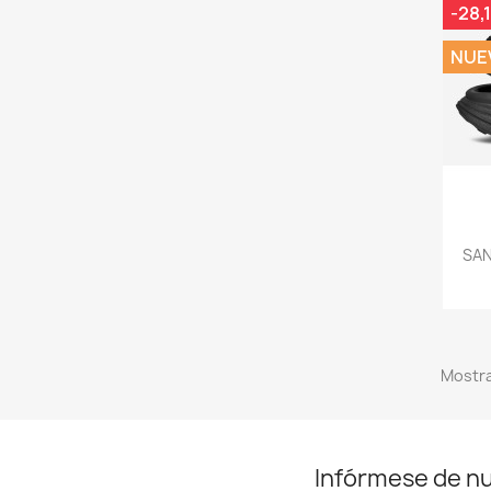
-28,
NUE
SAN
Mostra
Infórmese de n