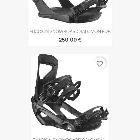
FIJACION SNOWBOARD SALOMON EDB
250,00 €
favorite_border