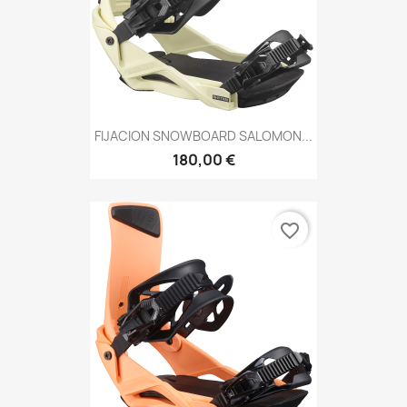
FIJACION SNOWBOARD SALOMON...
180,00 €
favorite_border