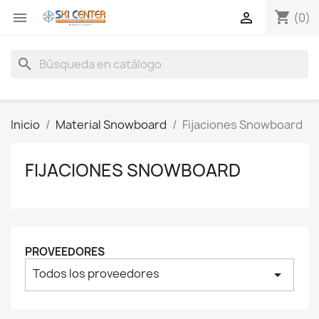
shopping_cart


(0)
search
Inicio
Material Snowboard
Fijaciones Snowboard
FIJACIONES SNOWBOARD
PROVEEDORES
Todos los proveedores
arrow_drop_down