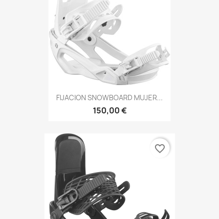
FIJACION SNOWBOARD MUJER...
150,00 €
favorite_border