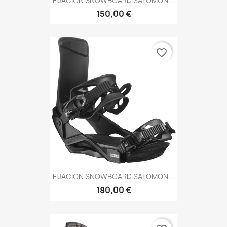
FIJACION SNOWBOARD SALOMON...
150,00 €
favorite_border
FIJACION SNOWBOARD SALOMON...
180,00 €