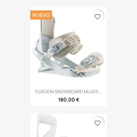
NUEVO
favorite_border
FIJACION SNOWBOARD MUJER...
180,00 €
favorite_border