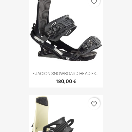
favorite_border
FIJACION SNOWBOARD HEAD FX...
180,00 €
favorite_border