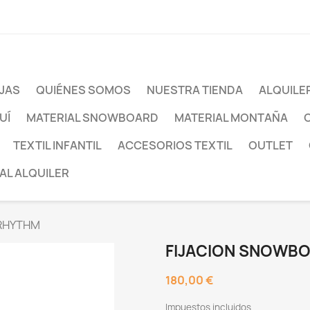
JAS
QUIÉNES SOMOS
NUESTRA TIENDA
ALQUILE
UÍ
MATERIAL SNOWBOARD
MATERIAL MONTAÑA
TEXTIL INFANTIL
ACCESORIOS TEXTIL
OUTLET
AL ALQUILER
RHYTHM
FIJACION SNOWB
180,00 €
Impuestos incluidos