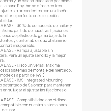
uraderos y un diseño inyectado por molde.
:
La base Rhythm se ofrece en tres
 ajuste sin precedentes con un diseño
equilibrio perfecto entre sujeción,
bilidad.
BASE - 30 % de compuesto de nailon y
máximo partido de nuestras fijaciones.
aciones de plástico de gama baja de la
tentes y confortables que el aluminio.
onfort insuperable.
 BASE - Rampa ajustable sin
tera:
Para un ajuste sencillo y la mejor
ra.
BASE - Disco Universal:
Máxima
os los sistemas de montaje del mercado.
 modelos a partir de 149 $.
 BASE - IMS:
Integrated Mounting
uco patentado de Salomon para mantener
os en su lugar al ajustar las fijaciones o
BASE - Compatibilidad con el disco
 compatible con nuestro sistema para
l de usar.