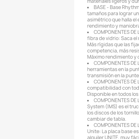
materiales ligeros y d
BASE - Base Rhythm
tamaños para lograr un
asimétrico que halla el 
rendimiento y maniobra
COMPONENTES DE LA 
fibra de vidrio:
Saca el 
Más rígidas que las fij
competencia, más resis
Máximo rendimiento y c
COMPONENTES DE LA
herramientas en la pun
transmisión en la punte
COMPONENTES DE LA 
compatibilidad con tod
Disponible en todos los
COMPONENTES DE LA
System (IMS) es el tr
los discos de los tornill
cambiar de tabla.
COMPONENTES DE LA 
Unite:
La placa base es
alquiler UNITE, muy fáci