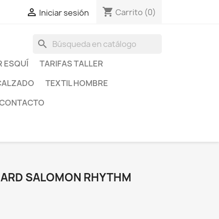
shopping_cart

Carrito
(0)
Iniciar sesión
search
R ESQUÍ
TARIFAS TALLER
CALZADO
TEXTIL HOMBRE
CONTACTO
OARD SALOMON RHYTHM