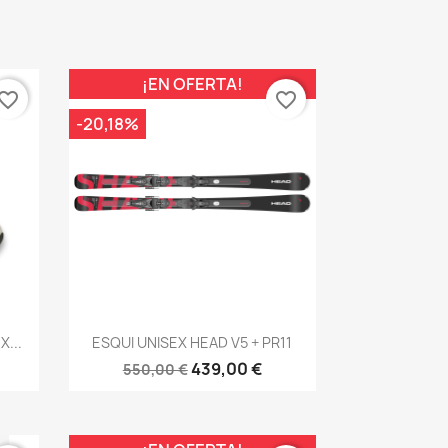
¡EN OFERTA!
vorite_border
favorite_border
-20,18%
Vista rápida

...
ESQUI UNISEX HEAD V5 + PR11
439,00 €
550,00 €