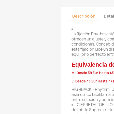
Descripción
Detal
La fijación Rhythm está
ofrecen un ajuste y co
condiciones. Concebida
esta fijación luce un di
equilibrio perfecto ent
Equivalencia de
M: Desde 39 Eur Hasta 43
L: Desde 43 Eur Hasta 47 
HIGHBACK - Rhythm:
U
asimétrico facilitan la 
entre sujeción y permi
CIERRE DE TOBILLO - 
de tobillo Supreme Lit