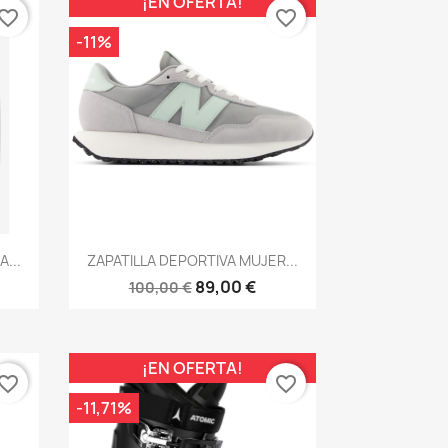
¡EN OFERTA!
vorite_border
favorite_border
-11%
Vista rápida

...
ZAPATILLA DEPORTIVA MUJER...
89,00 €
100,00 €
¡EN OFERTA!
vorite_border
favorite_border
-11,71%