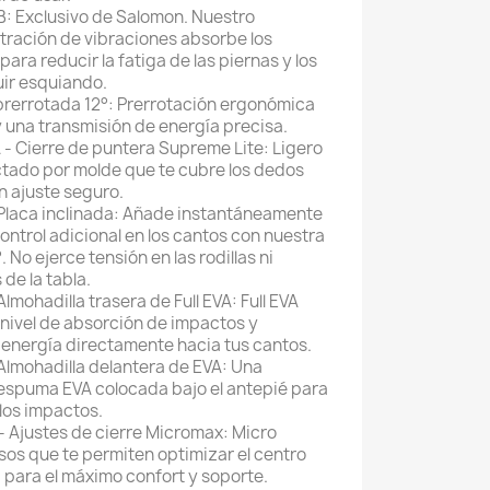
B:
Exclusivo de Salomon. Nuestro
iltración de vibraciones absorbe los
ra reducir la fatiga de las piernas y los
ir esquiando.
rerrotada 12°:
Prerrotación ergonómica
y una transmisión de energía precisa.
- Cierre de puntera Supreme Lite:
Ligero
ctado por molde que te cubre los dedos
n ajuste seguro.
aca inclinada:
Añade instantáneamente
control adicional en los cantos con nuestra
°. No ejerce tensión en las rodillas ni
de la tabla.
ohadilla trasera de Full EVA:
Full EVA
nivel de absorción de impactos y
 energía directamente hacia tus cantos.
mohadilla delantera de EVA:
Una
espuma EVA colocada bajo el antepié para
los impactos.
 Ajustes de cierre Micromax:
Micro
sos que te permiten optimizar el centro
a para el máximo confort y soporte.