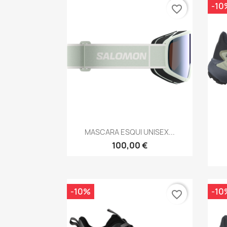
-10
favorite_border
Vista rápida

MASCARA ESQUI UNISEX...
100,00 €
-10%
-10
favorite_border