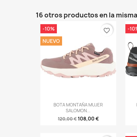
16 otros productos en la misma
-10%
-10
favorite_border
NUEVO
Vista rápida

BOTA MONTAÑA MUJER
SALOMON...
108,00 €
120,00 €