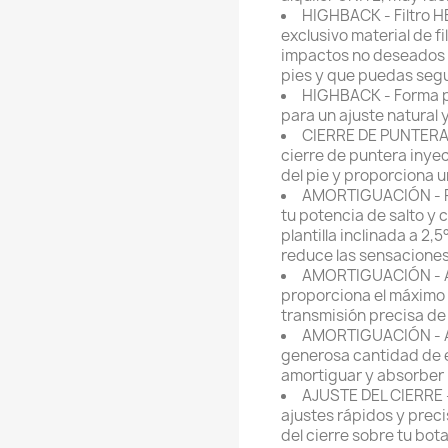
HIGHBACK - Filtro H
exclusivo material de f
impactos no deseados pa
pies y que puedas segu
HIGHBACK - Forma p
para un ajuste natural 
CIERRE DE PUNTERA 
cierre de puntera inye
del pie y proporciona u
AMORTIGUACIÓN - Pl
tu potencia de salto y 
plantilla inclinada a 2,5
reduce las sensaciones 
AMORTIGUACIÓN - Alm
proporciona el máximo 
transmisión precisa de
AMORTIGUACIÓN - Al
generosa cantidad de 
amortiguar y absorber 
AJUSTE DEL CIERRE -
ajustes rápidos y preci
del cierre sobre tu bot