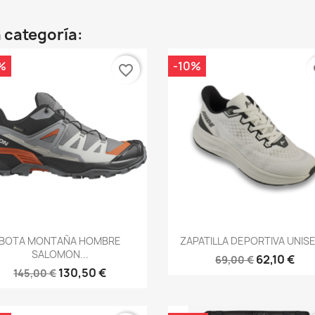
 categoría:
%
-10%
favorite_border
fa
Vista rápida
Vista rápida


BOTA MONTAÑA HOMBRE
ZAPATILLA DEPORTIVA UNISEX
SALOMON...
62,10 €
69,00 €
130,50 €
145,00 €