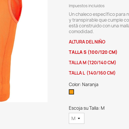
Impuestos incluidos
Un chaleco específico para n
y transpirable que cumple con 
está construido con una mall
comodidad.
ALTURA DEL NIÑO
TALLA S (100/120 CM)
TALLA M (120/140 CM)
TALLA L (140/160 CM)
Color: Naranja
Naranja
Escoja su Talla: M