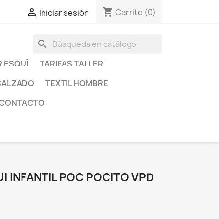
shopping_cart

Carrito
(0)
Iniciar sesión
search
R ESQUÍ
TARIFAS TALLER
CALZADO
TEXTIL HOMBRE
CONTACTO
I INFANTIL POC POCITO VPD