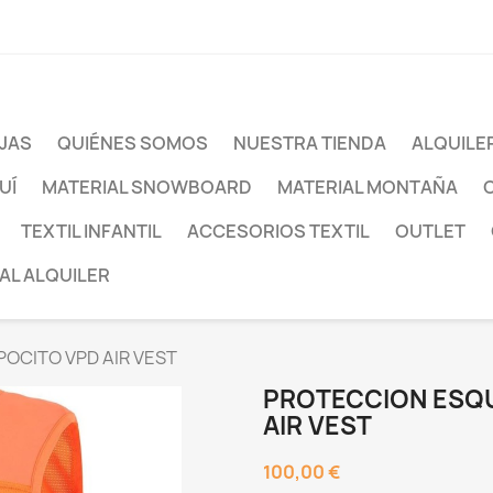
JAS
QUIÉNES SOMOS
NUESTRA TIENDA
ALQUILE
UÍ
MATERIAL SNOWBOARD
MATERIAL MONTAÑA
TEXTIL INFANTIL
ACCESORIOS TEXTIL
OUTLET
AL ALQUILER
POCITO VPD AIR VEST
PROTECCION ESQU
AIR VEST
100,00 €