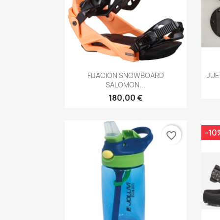
Vista rápida

FIJACION SNOWBOARD
JUE
SALOMON...
180,00 €
-10
favorite_border