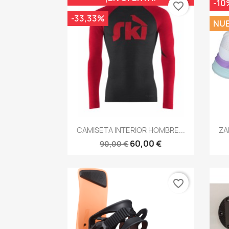
-10
favorite_border
-33,33%
NU
Vista rápida

CAMISETA INTERIOR HOMBRE...
ZA
60,00 €
90,00 €
favorite_border