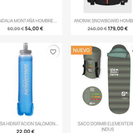
Vista rápida
Vista rápida


NDALIA MONTAÑA HOMBRE...
ANORAK SNOWBOARD HOMBR
54,00 €
179,00 €
60,00 €
240,00 €
NUEVO
favorite_border
fa
Vista rápida
Vista rápida


SA HIDRATACION SALOMON...
SACO DORMIR ELEMENTER
INDUS
22,00 €