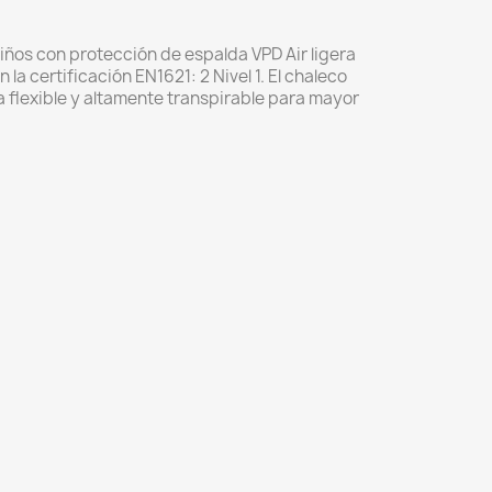
iños con protección de espalda VPD Air ligera
la certificación EN1621: 2 Nivel 1.
El chaleco
a flexible y altamente transpirable para mayor