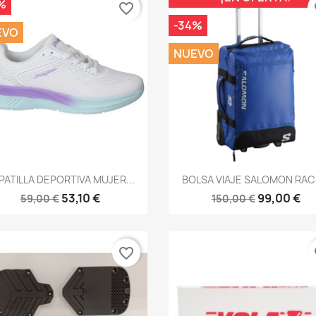
%
favorite_border
fa
-34%
EVO
NUEVO
Vista rápida
Vista rápida


PATILLA DEPORTIVA MUJER...
BOLSA VIAJE SALOMON RACE
53,10 €
99,00 €
59,00 €
150,00 €
favorite_border
fa