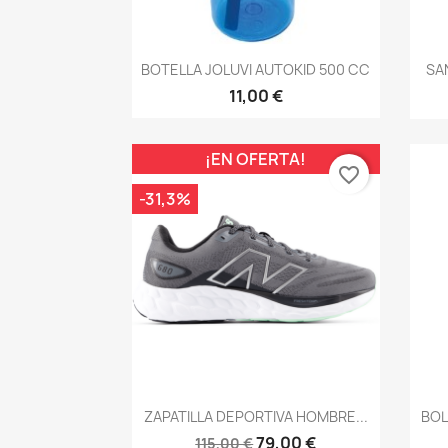
Vista rápida

BOTELLA JOLUVI AUTOKID 500 CC
SA
11,00 €
¡EN OFERTA!
favorite_border
-31,3%
Vista rápida

ZAPATILLA DEPORTIVA HOMBRE...
BOL
79,00 €
115,00 €