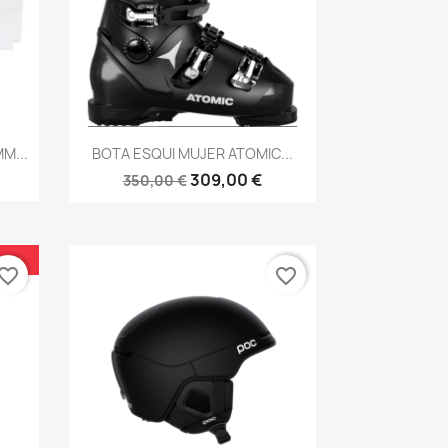
Vista rápida

M...
BOTA ESQUI MUJER ATOMIC...
309,00 €
350,00 €
vorite_border
favorite_border