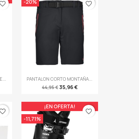
-20%
vorite_border
favorite_border
Vista rápida

...
PANTALON CORTO MONTAÑA...
35,96 €
44,95 €
¡EN OFERTA!
vorite_border
favorite_border
-11,71%