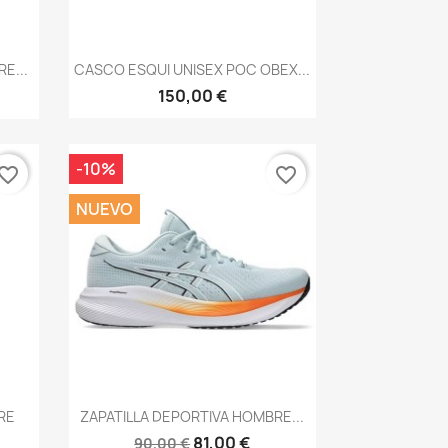
Vista rápida

E...
CASCO ESQUI UNISEX POC OBEX...
150,00 €
-10%
vorite_border
favorite_border
NUEVO
Vista rápida

RE
ZAPATILLA DEPORTIVA HOMBRE...
81,00 €
90,00 €