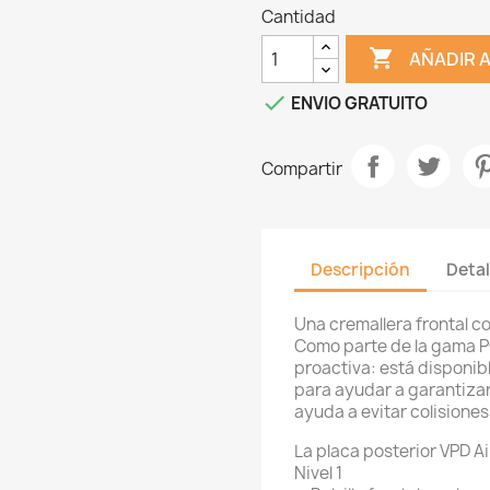
Cantidad

AÑADIR 

ENVIO GRATUITO
Compartir
Descripción
Detal
Una cremallera frontal c
Como parte de la gama P
proactiva: está disponib
para ayudar a garantizar
ayuda a evitar colisiones
La placa posterior VPD Ai
Nivel 1