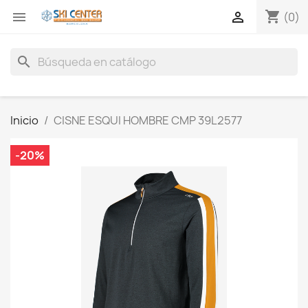
shopping_cart


(0)
search
Inicio
CISNE ESQUI HOMBRE CMP 39L2577
-20%