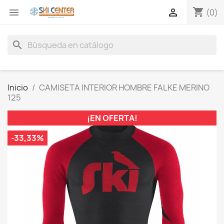
shopping_cart


(0)
search
Inicio
CAMISETA INTERIOR HOMBRE FALKE MERINO
125
¡EN OFERTA!
-33,33%