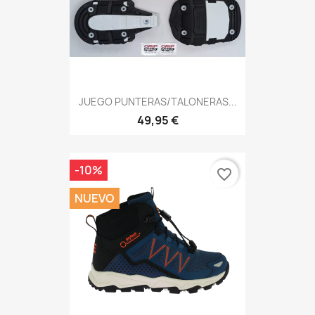
JUEGO PUNTERAS/TALONERAS...
49,95 €
-10%
favorite_border
NUEVO