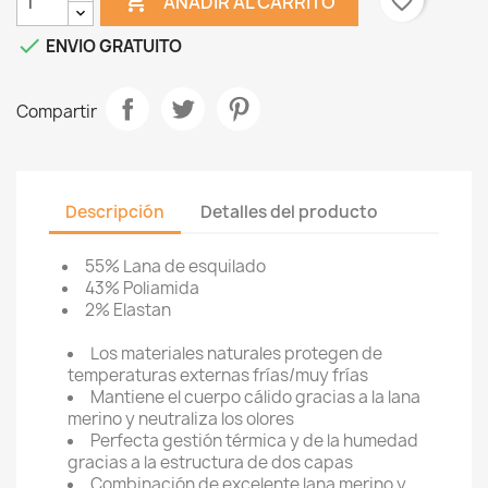

favorite_border
AÑADIR AL CARRITO

ENVIO GRATUITO
Compartir
Descripción
Detalles del producto
55% Lana de esquilado
43% Poliamida
2% Elastan
Los materiales naturales protegen de
temperaturas externas frías/muy frías
Mantiene el cuerpo cálido gracias a la lana
merino y neutraliza los olores
Perfecta gestión térmica y de la humedad
gracias a la estructura de dos capas
Combinación de excelente lana merino y