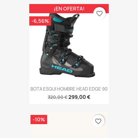
¡EN OFERTA!
favorite_border
-6,56%
BOTA ESQUI HOMBRE HEAD EDGE 90
299,00 €
320,00 €
-10%
favorite_border