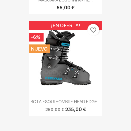
55,00 €
¡EN OFERTA!
favorite_border
-6%
NUEVO
BOTA ESQUI HOMBRE HEAD EDGE...
235,00 €
250,00 €