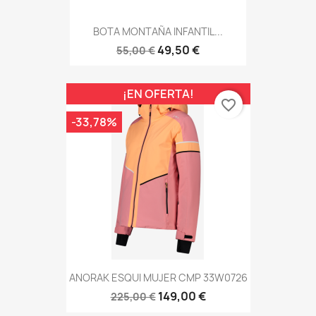
BOTA MONTAÑA INFANTIL...
49,50 €
55,00 €
¡EN OFERTA!
favorite_border
-33,78%
ANORAK ESQUI MUJER CMP 33W0726
149,00 €
225,00 €