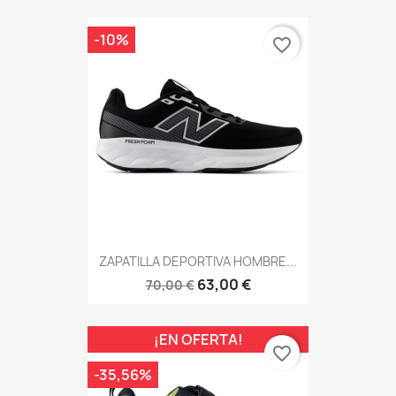
-10%
favorite_border
ZAPATILLA DEPORTIVA HOMBRE...
63,00 €
70,00 €
¡EN OFERTA!
favorite_border
-35,56%