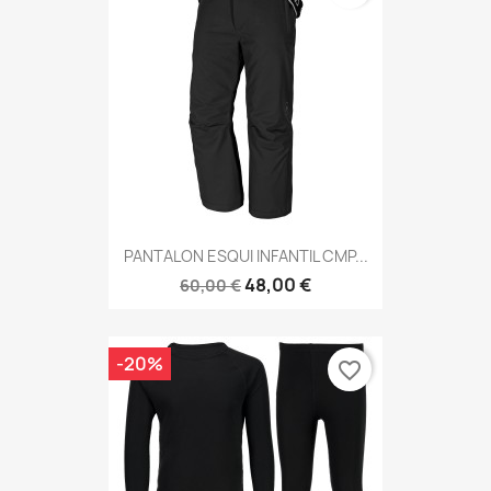
PANTALON ESQUI INFANTIL CMP...
48,00 €
60,00 €
-20%
favorite_border