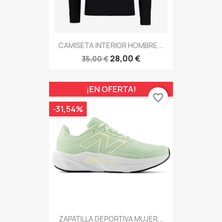
CAMISETA INTERIOR HOMBRE...
28,00 €
35,00 €
¡EN OFERTA!
favorite_border
-31,54%
ZAPATILLA DEPORTIVA MUJER...