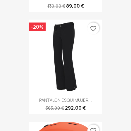
89,00 €
130,00 €
-20%
favorite_border
PANTALON ESQUI MUJER...
292,00 €
365,00 €
favorite_border