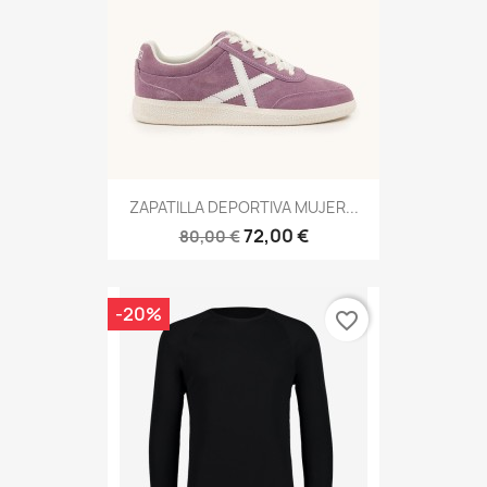
ZAPATILLA DEPORTIVA MUJER...
72,00 €
80,00 €
-20%
favorite_border