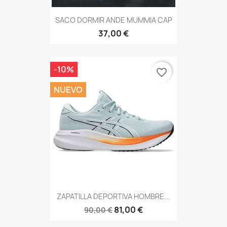
SACO DORMIR ANDE MUMMIA CAP
37,00 €
-10%
favorite_border
NUEVO
ZAPATILLA DEPORTIVA HOMBRE...
81,00 €
90,00 €