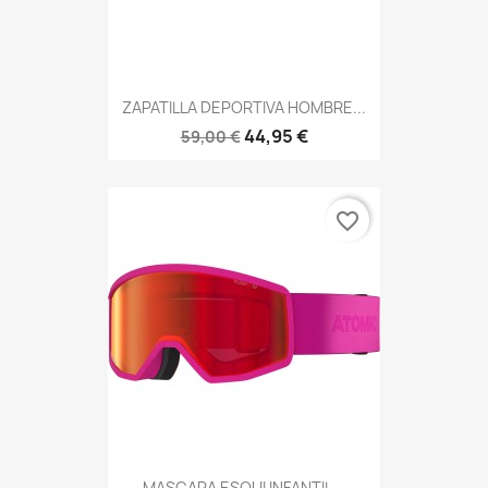
ZAPATILLA DEPORTIVA HOMBRE...
44,95 €
59,00 €
favorite_border
MASCARA ESQUI INFANTIL...