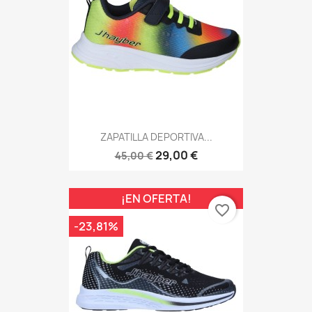
ZAPATILLA DEPORTIVA...
29,00 €
45,00 €
¡EN OFERTA!
favorite_border
-23,81%