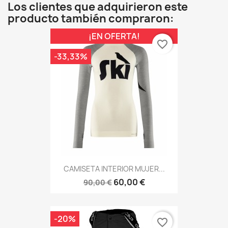
Los clientes que adquirieron este
producto también compraron:
¡EN OFERTA!
favorite_border
-33,33%
CAMISETA INTERIOR MUJER...
60,00 €
90,00 €
-20%
favorite_border