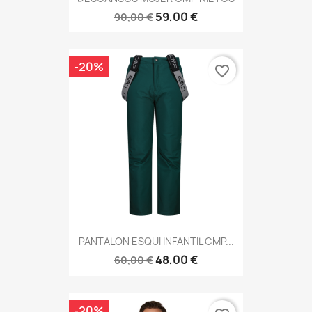
59,00 €
90,00 €
-20%
favorite_border
PANTALON ESQUI INFANTIL CMP...
48,00 €
60,00 €
-20%