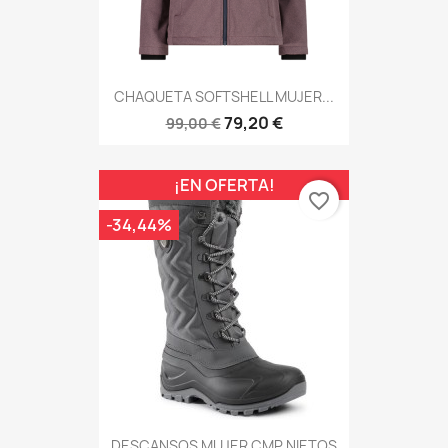
CHAQUETA SOFTSHELL MUJER...
79,20 €
99,00 €
¡EN OFERTA!
favorite_border
-34,44%
DESCANSOS MUJER CMP NIETOS