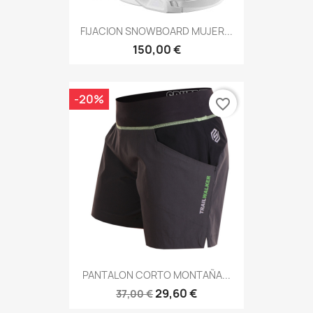
FIJACION SNOWBOARD MUJER...
150,00 €
-20%
favorite_border
PANTALON CORTO MONTAÑA...
29,60 €
37,00 €