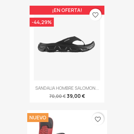
¡EN OFERTA!
favorite_border
-44,29%
SANDALIA HOMBRE SALOMON...
39,00 €
70,00 €
NUEVO
favorite_border