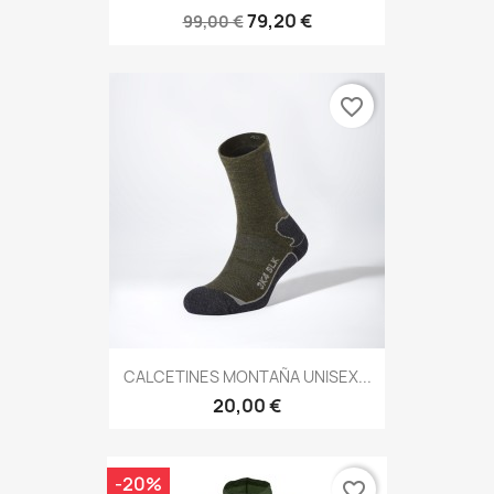
79,20 €
99,00 €
favorite_border
CALCETINES MONTAÑA UNISEX...
20,00 €
-20%
favorite_border