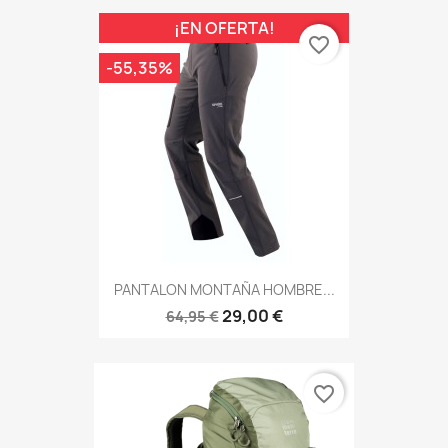
¡EN OFERTA!
favorite_border
-55,35%
PANTALON MONTAÑA HOMBRE...
29,00 €
64,95 €
favorite_border