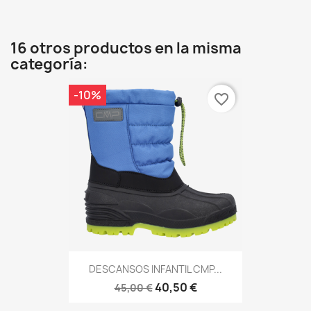
16 otros productos en la misma
categoría:
-10%
favorite_border
DESCANSOS INFANTIL CMP...
40,50 €
45,00 €