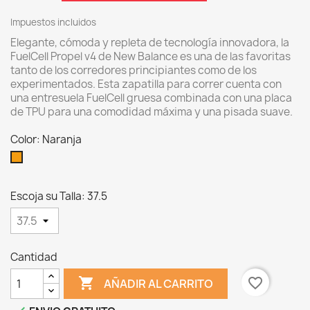
Impuestos incluidos
Elegante, cómoda y repleta de tecnología innovadora, la
FuelCell Propel v4 de New Balance es una de las favoritas
tanto de los corredores principiantes como de los
experimentados.
Esta zapatilla para correr cuenta con
una entresuela FuelCell gruesa combinada con una placa
de TPU para una comodidad máxima y una pisada suave.
Color: Naranja
Naranja
Escoja su Talla: 37.5
Cantidad

favorite_border
AÑADIR AL CARRITO