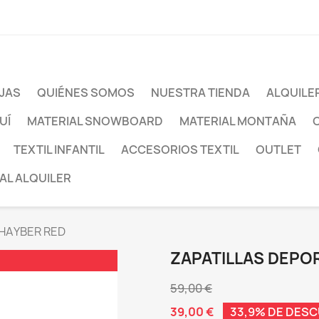
JAS
QUIÉNES SOMOS
NUESTRA TIENDA
ALQUILE
UÍ
MATERIAL SNOWBOARD
MATERIAL MONTAÑA
TEXTIL INFANTIL
ACCESORIOS TEXTIL
OUTLET
AL ALQUILER
'HAYBER RED
ZAPATILLAS DEPOR
59,00 €
39,00 €
33,9% DE DES