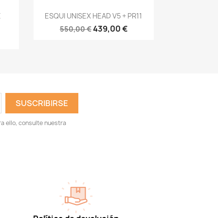
Vista rápida

E
ESQUI UNISEX HEAD V5 + PR11
439,00 €
550,00 €
 ello, consulte nuestra