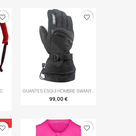
vorite_border
favorite_border
Vista rápida

IC
GUANTES ESQUI HOMBRE SWANY...
99,00 €
vorite_border
favorite_border