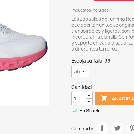
Impuestos incluidos
Las zapatillas de running Re
que aportan un toque origina
transpirables y ligeros, son 
Incorporan la plantilla Comf
y soporte en cada pisada. L
a diferentes terrenos.
Escoja su Talla: 36
Cantidad

AÑADIR 

En Stock
Compartir