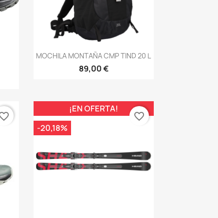
Vista rápida

MOCHILA MONTAÑA CMP TIND 20 L
89,00 €
¡EN OFERTA!
vorite_border
favorite_border
-20,18%