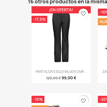
16 otros productos en la misma
¡EN OFERTA!
-10
favorite_border
-17,5%
NU
Vista rápida

PANTALON ESQUI MUJER CMP...
ZA
99,00 €
120,00 €
-10%
-2
favorite_border