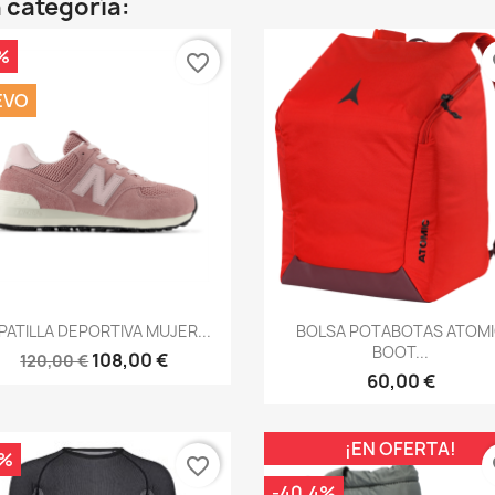
 categoría:
%
favorite_border
fa
EVO
Vista rápida
Vista rápida


PATILLA DEPORTIVA MUJER...
BOLSA POTABOTAS ATOM
BOOT...
108,00 €
120,00 €
60,00 €
¡EN OFERTA!
0%
favorite_border
fa
-40,4%