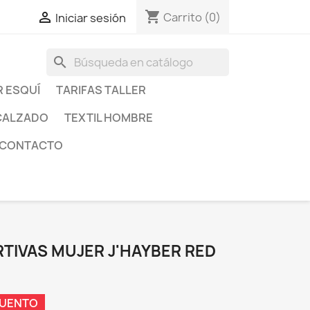
shopping_cart

Carrito
(0)
Iniciar sesión
search
R ESQUÍ
TARIFAS TALLER
CALZADO
TEXTIL HOMBRE
CONTACTO
TIVAS MUJER J'HAYBER RED
CUENTO