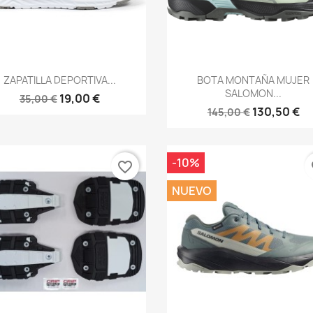
Vista rápida
Vista rápida


ZAPATILLA DEPORTIVA...
BOTA MONTAÑA MUJER
SALOMON...
19,00 €
35,00 €
130,50 €
145,00 €
-10%
favorite_border
fa
NUEVO