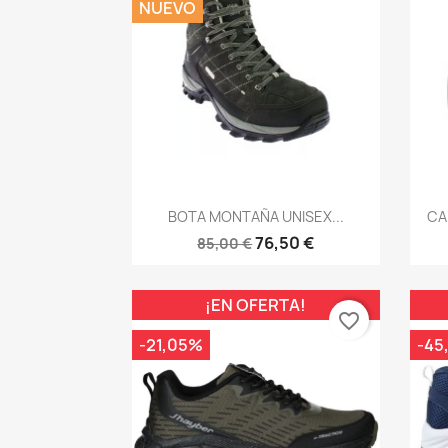
NUEVO
Vista rápida

BOTA MONTAÑA UNISEX...
CA
76,50 €
85,00 €
¡EN OFERTA!
favorite_border
-21,05%
-45