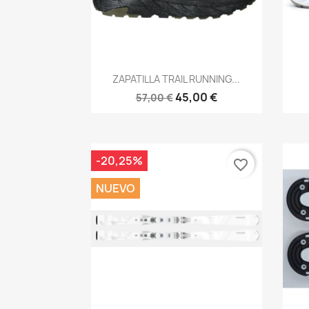
Vista rápida

ZAPATILLA TRAIL RUNNING...
45,00 €
57,00 €
-20,25%
favorite_border
NUEVO