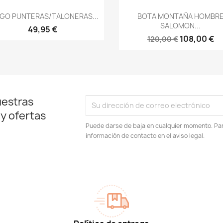
Vista rápida
Vista rápida


GO PUNTERAS/TALONERAS...
BOTA MONTAÑA HOMBR
SALOMON...
49,95 €
108,00 €
120,00 €
uestras
 y ofertas
Puede darse de baja en cualquier momento. Para
información de contacto en el aviso legal.