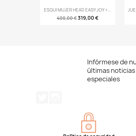
Vista rápida

ESQUI MUJER HEAD EASY JOY +...
JUE
319,00 €
400,00 €
Infórmese de n
últimas noticias
especiales
Twitter
Instagram