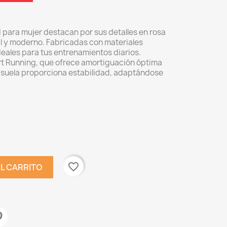
d para mujer destacan por sus detalles en rosa
l y moderno. Fabricadas con materiales
ideales para tus entrenamientos diarios.
ort Running, que ofrece amortiguación óptima
a suela proporciona estabilidad, adaptándose
favorite_border
AL CARRITO