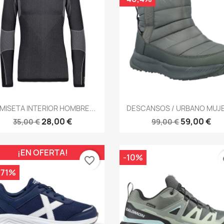
Vista rápida
Vista rápida


MISETA INTERIOR HOMBRE...
DESCANSOS / URBANO MUJER
28,00 €
59,00 €
35,00 €
99,00 €
¡EN OFERTA!
-10%
favorite_border
fa
,71%