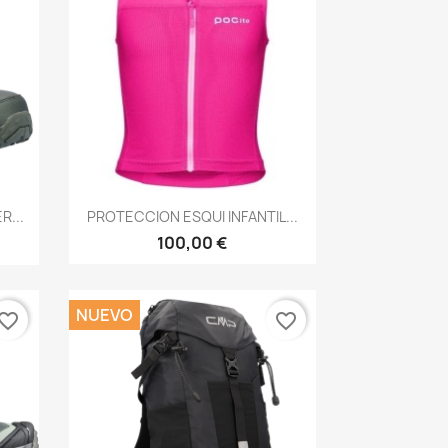
Vista rápida

...
PROTECCION ESQUI INFANTIL...
100,00 €
NUEVO
vorite_border
favorite_border