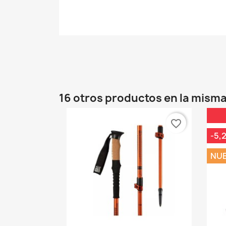
16 otros productos en la misma
favorite_border
-5,
NU