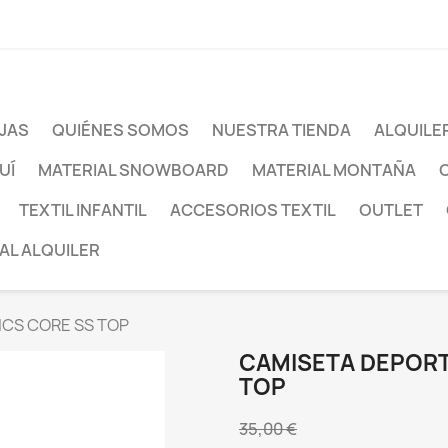
JAS
QUIÉNES SOMOS
NUESTRA TIENDA
ALQUILE
UÍ
MATERIAL SNOWBOARD
MATERIAL MONTAÑA
TEXTIL INFANTIL
ACCESORIOS TEXTIL
OUTLET
AL ALQUILER
CS CORE SS TOP
CAMISETA DEPORT
TOP
35,00 €