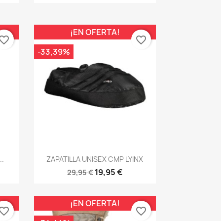
¡EN OFERTA!
vorite_border
favorite_border
-33,39%
Vista rápida

..
ZAPATILLA UNISEX CMP LYINX
19,95 €
29,95 €
¡EN OFERTA!
vorite_border
favorite_border