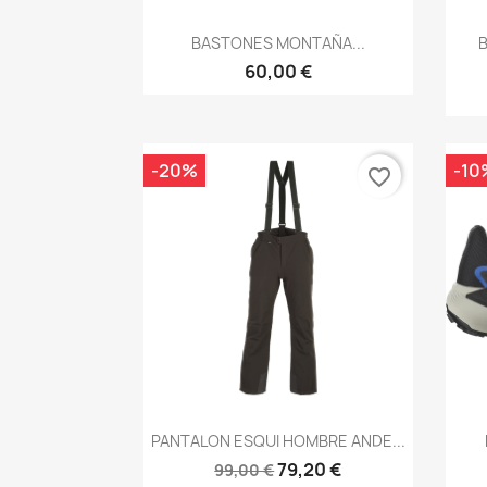
Vista rápida

BASTONES MONTAÑA...
60,00 €
-20%
-10
favorite_border
Vista rápida

PANTALON ESQUI HOMBRE ANDE...
79,20 €
99,00 €