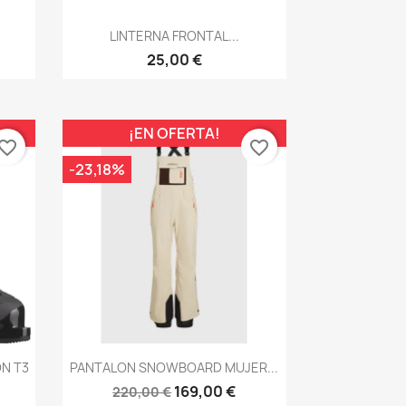
Vista rápida

LINTERNA FRONTAL...
25,00 €
¡EN OFERTA!
vorite_border
favorite_border
-23,18%
Vista rápida

ON T3
PANTALON SNOWBOARD MUJER...
169,00 €
220,00 €