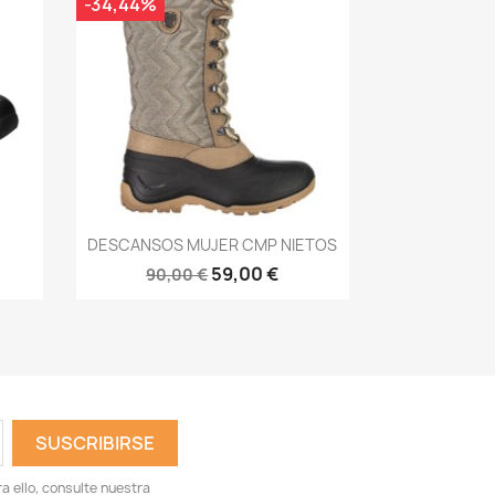
-34,44%
Vista rápida

DESCANSOS MUJER CMP NIETOS
59,00 €
90,00 €
 ello, consulte nuestra