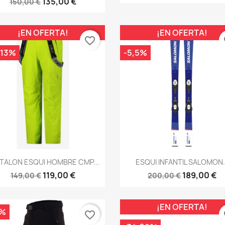
135,00 €
150,00 €
¡EN OFERTA!
¡EN OFERTA!
favorite_border
fa
,13%
-5,5%
Vista rápida
Vista rápida


TALON ESQUI HOMBRE CMP...
ESQUI INFANTIL SALOMON.
119,00 €
189,00 €
149,00 €
200,00 €
¡EN OFERTA!
0%
favorite_border
fa