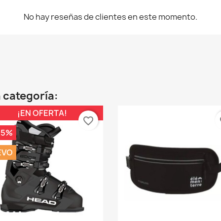
No hay reseñas de clientes en este momento.
 categoría:
¡EN OFERTA!
favorite_border
fa
25%
EVO