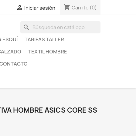
shopping_cart

Carrito
(0)
Iniciar sesión
search
R ESQUÍ
TARIFAS TALLER
CALZADO
TEXTIL HOMBRE
CONTACTO
IVA HOMBRE ASICS CORE SS