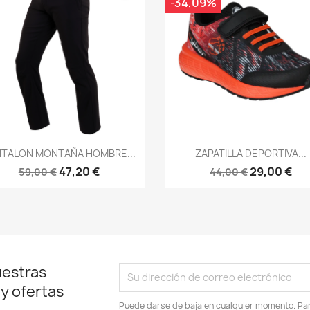
-34,09%
Vista rápida
Vista rápida


NTALON MONTAÑA HOMBRE...
ZAPATILLA DEPORTIVA...
47,20 €
29,00 €
59,00 €
44,00 €
uestras
 y ofertas
Puede darse de baja en cualquier momento. Para