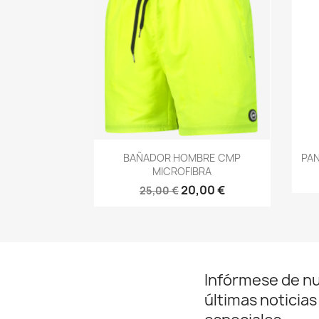
Vista rápida

BAÑADOR HOMBRE CMP
PA
MICROFIBRA
20,00 €
25,00 €
Infórmese de n
últimas noticias