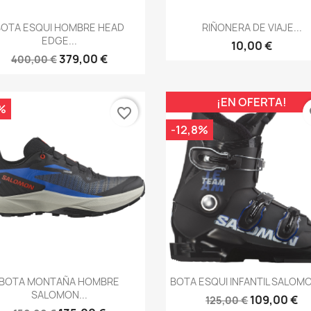
Vista rápida
Vista rápida


BOTA ESQUI HOMBRE HEAD
RIÑONERA DE VIAJE...
EDGE...
10,00 €
379,00 €
400,00 €
¡EN OFERTA!
%
favorite_border
fa
-12,8%
Vista rápida
Vista rápida


BOTA MONTAÑA HOMBRE
BOTA ESQUI INFANTIL SALOM
SALOMON...
109,00 €
125,00 €