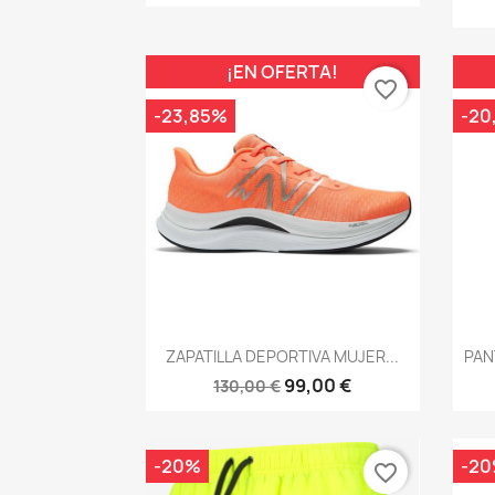
¡EN OFERTA!
favorite_border
-23,85%
-20
Vista rápida

ZAPATILLA DEPORTIVA MUJER...
PAN
99,00 €
130,00 €
-20%
-2
favorite_border