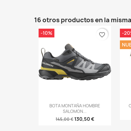
16 otros productos en la misma
-10%
-2
favorite_border
NU
Vista rápida

BOTA MONTAÑA HOMBRE
C
SALOMON...
130,50 €
145,00 €