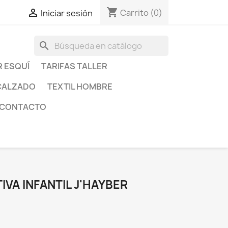
shopping_cart

Carrito
(0)
Iniciar sesión
search
R ESQUÍ
TARIFAS TALLER
CALZADO
TEXTIL HOMBRE
CONTACTO
IVA INFANTIL J'HAYBER