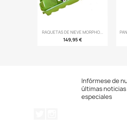
Vista rápida

RAQUETAS DE NIEVE MORPHO...
PAN
149,95 €
Infórmese de n
últimas noticias
especiales
Twitter
Instagram