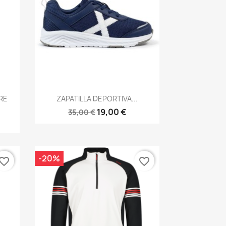
Vista rápida

RE
ZAPATILLA DEPORTIVA...
19,00 €
35,00 €
-20%
vorite_border
favorite_border