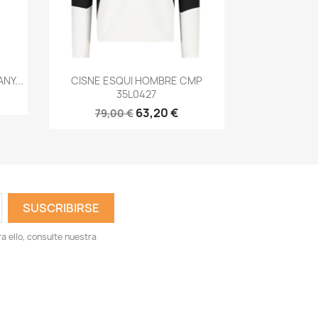
Vista rápida

NY...
CISNE ESQUI HOMBRE CMP
35L0427
63,20 €
79,00 €
 ello, consulte nuestra