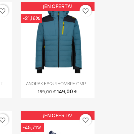
¡EN OFERTA!
vorite_border
favorite_border
-21,16%
Vista rápida

...
ANORAK ESQUI HOMBRE CMP...
149,00 €
189,00 €
¡EN OFERTA!
vorite_border
favorite_border
-45,71%