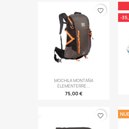
favorite_border
-35
Vista rápida

MOCHILA MONTAÑA
ELEMENTERRE...
75,00 €
NU
favorite_border