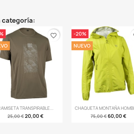
 categoría:
0%
-20%
favorite_border
fa
EVO
NUEVO
Vista rápida
Vista rápida


AMISETA TRANSPIRABLE...
CHAQUETA MONTAÑA HOMBR
20,00 €
60,00 €
25,00 €
75,00 €