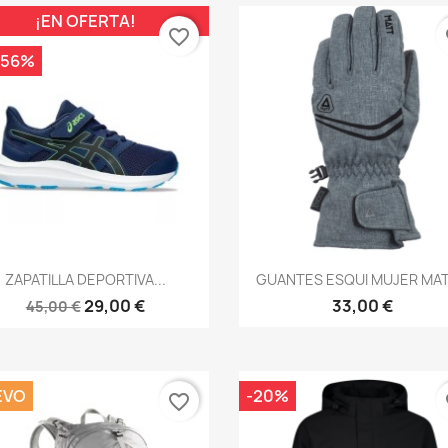
¡EN OFERTA!
favorite_border
fa
,56%
Vista rápida
Vista rápida


ZAPATILLA DEPORTIVA...
GUANTES ESQUI MUJER MATT
29,00 €
33,00 €
45,00 €
EVO
-20%
favorite_border
fa