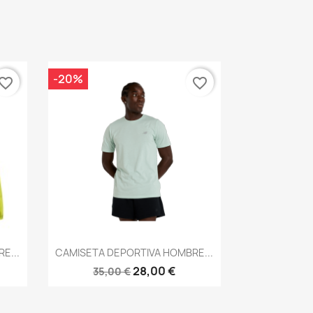
-20%
vorite_border
favorite_border
Vista rápida

E...
CAMISETA DEPORTIVA HOMBRE...
28,00 €
35,00 €