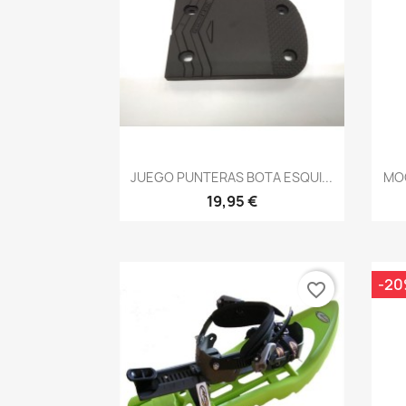
Vista rápida

JUEGO PUNTERAS BOTA ESQUI...
MO
19,95 €
-2
favorite_border