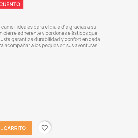
SCUENTO
 camel, ideales para el día a día gracias a su
on cierre adherente y cordones elásticos que
robusta garantiza durabilidad y confort en cada
ara acompañar a los peques en sus aventuras
favorite_border
AL CARRITO