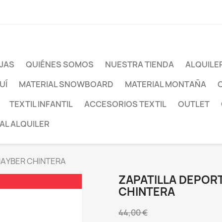
JAS
QUIÉNES SOMOS
NUESTRA TIENDA
ALQUILE
UÍ
MATERIAL SNOWBOARD
MATERIAL MONTAÑA
TEXTIL INFANTIL
ACCESORIOS TEXTIL
OUTLET
AL ALQUILER
'HAYBER CHINTERA
ZAPATILLA DEPORT
CHINTERA
44,00 €