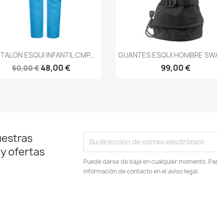
Vista rápida
Vista rápida


TALON ESQUI INFANTIL CMP...
GUANTES ESQUI HOMBRE SWA
48,00 €
99,00 €
60,00 €
uestras
 y ofertas
Puede darse de baja en cualquier momento. Para
información de contacto en el aviso legal.