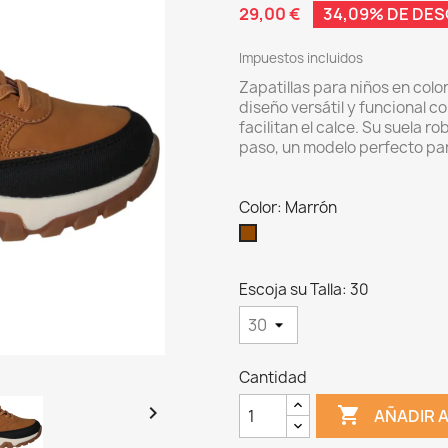
29,00 €
34,09% DE DE
Impuestos incluidos
Zapatillas para niños en color
diseño versátil y funcional c
facilitan el calce. Su suela 
paso, un modelo perfecto p
Color: Marrón
Marrón
Escoja su Talla: 30
Cantidad


AÑADIR 