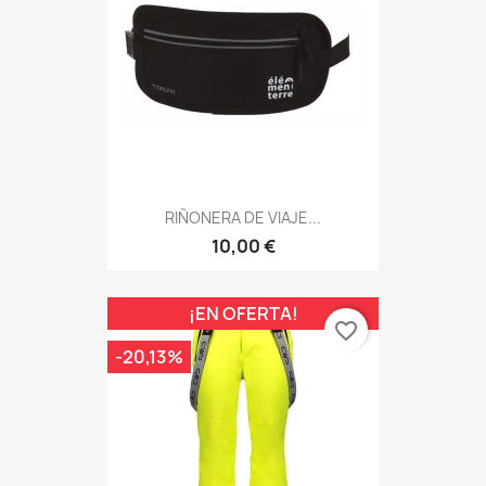
RIÑONERA DE VIAJE...
10,00 €
¡EN OFERTA!
favorite_border
-20,13%