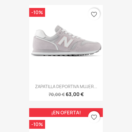
-10%
favorite_border
ZAPATILLA DEPORTIVA MUJER...
63,00 €
70,00 €
¡EN OFERTA!
favorite_border
-10%