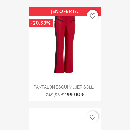
¡EN OFERTA!
favorite_border
-20,38%
PANTALON ESQUI MUJER SÖLL...
199,00 €
249,95 €
favorite_border