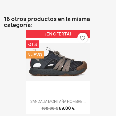
16 otros productos en la misma
categoría:
¡EN OFERTA!
favorite_border
-31%
NUEVO
SANDALIA MONTAÑA HOMBRE...
69,00 €
100,00 €