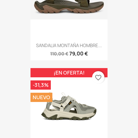
SANDALIA MONTAÑA HOMBRE...
79,00 €
110,00 €
¡EN OFERTA!
favorite_border
-31,3%
NUEVO