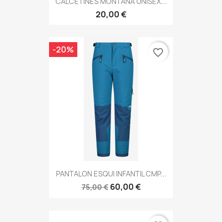
CALCETINES MONTAÑA UNISEX...
20,00 €
-20%
favorite_border
PANTALON ESQUI INFANTIL CMP...
60,00 €
75,00 €