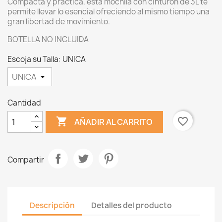
Compacta y práctica, esta mochila con cinturón de 3L te
permite llevar lo esencial ofreciendo al mismo tiempo una
gran libertad de movimiento.
BOTELLA NO INCLUIDA
Escoja su Talla: UNICA
Cantidad

favorite_border
AÑADIR AL CARRITO
Compartir
Descripción
Detalles del producto