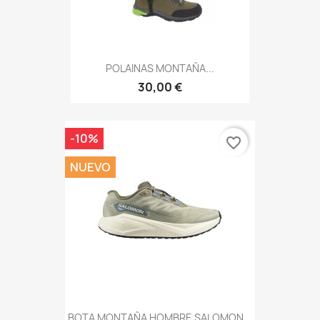
POLAINAS MONTAÑA...
30,00 €
-10%
favorite_border
NUEVO
BOTA MONTAÑA HOMBRE SALOMON...