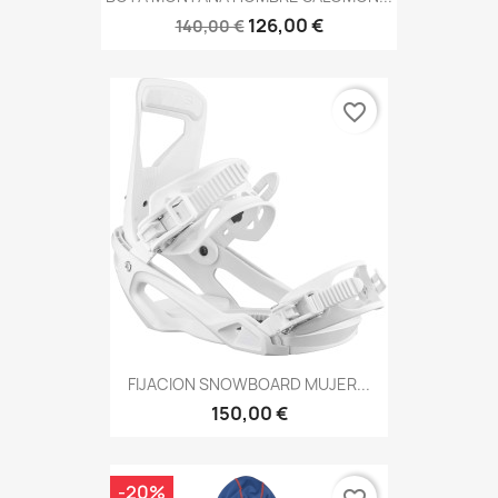
126,00 €
140,00 €
favorite_border
FIJACION SNOWBOARD MUJER...
150,00 €
-20%