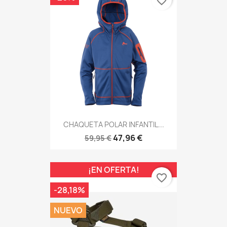
favorite_border
CHAQUETA POLAR INFANTIL...
47,96 €
59,95 €
¡EN OFERTA!
favorite_border
-28,18%
NUEVO