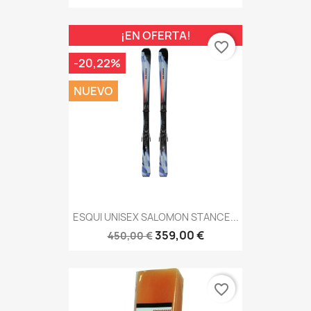
¡EN OFERTA!
favorite_border
-20,22%
NUEVO
ESQUI UNISEX SALOMON STANCE...
359,00 €
450,00 €
favorite_border