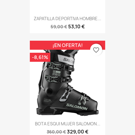
ZAPATILLA DEPORTIVA HOMBRE...
53,10 €
59,00 €
¡EN OFERTA!
favorite_border
-8,61%
BOTA ESQUI MUJER SALOMON...
329,00 €
360,00 €