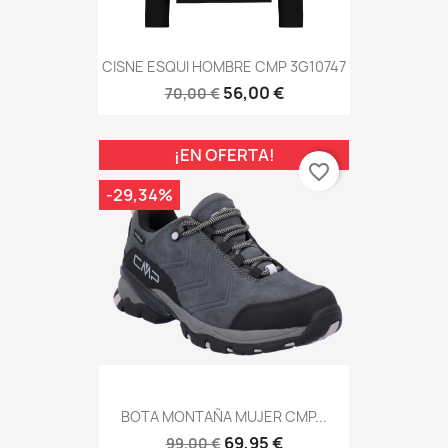
CISNE ESQUI HOMBRE CMP 3G10747
56,00 €
70,00 €
¡EN OFERTA!
favorite_border
-29,34%
BOTA MONTAÑA MUJER CMP...
69,95 €
99,00 €