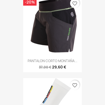
-20%
favorite_border
PANTALON CORTO MONTAÑA...
29,60 €
37,00 €
favorite_border