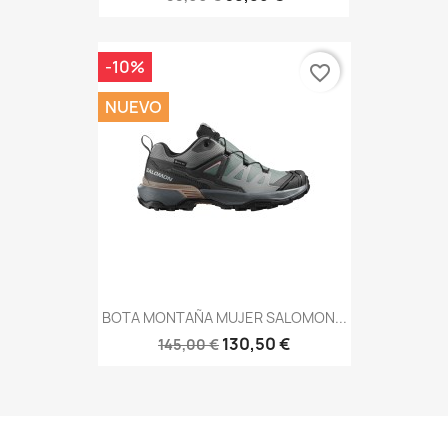
-10%
favorite_border
NUEVO
BOTA MONTAÑA MUJER SALOMON...
130,50 €
145,00 €