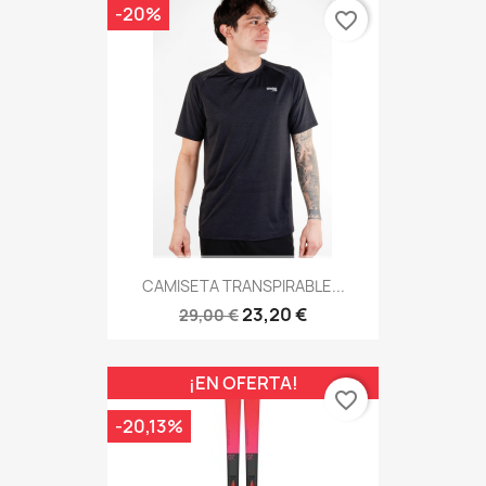
-20%
favorite_border
CAMISETA TRANSPIRABLE...
23,20 €
29,00 €
¡EN OFERTA!
favorite_border
-20,13%