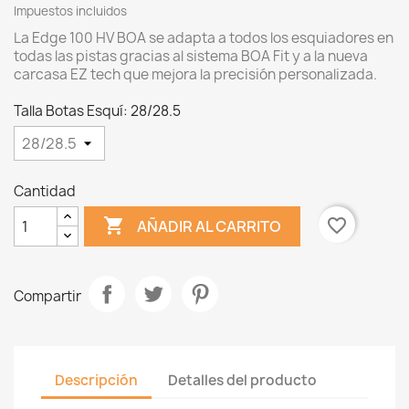
Impuestos incluidos
La Edge 100 HV BOA se adapta a todos los esquiadores en
todas las pistas gracias al sistema BOA Fit y a la nueva
carcasa EZ tech que mejora la precisión personalizada.
Talla Botas Esquí: 28/28.5
Cantidad

favorite_border
AÑADIR AL CARRITO
Compartir
Descripción
Detalles del producto