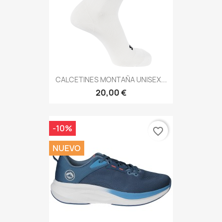
CALCETINES MONTAÑA UNISEX...
20,00 €
-10%
favorite_border
NUEVO