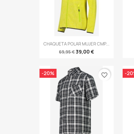
Vista rápida

CHAQUETA POLAR MUJER CMP...
39,00 €
69,95 €
-20%
-2
favorite_border