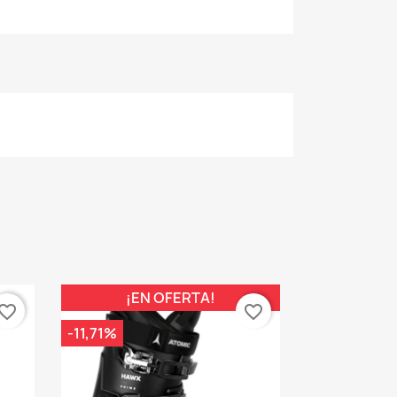
¡EN OFERTA!
vorite_border
favorite_border
-11,71%