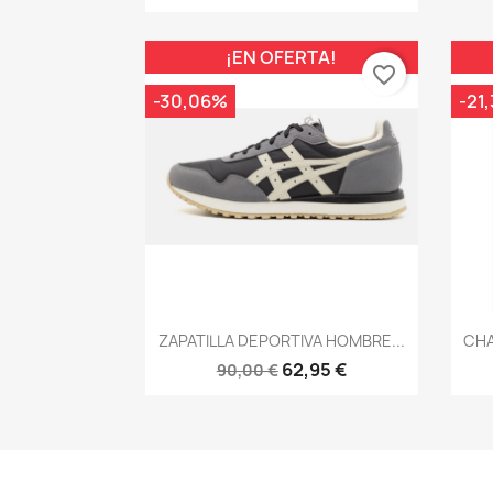
¡EN OFERTA!
favorite_border
-30,06%
-21
Vista rápida

ZAPATILLA DEPORTIVA HOMBRE...
CHA
62,95 €
90,00 €