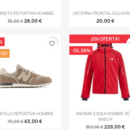
Vista rápida
Vista rápida


ISETA DEPORTIVA HOMBRE...
LINTERNA FRONTAL JOLUVI RU
28,00 €
20,00 €
35,00 €
¡EN OFERTA!
%
favorite_border
fa
-36,38%
EVO
Vista rápida
Vista rápida


ATILLA DEPORTIVA HOMBRE...
ANORAK ESQUI HOMBRE SÖ
RASCH
63,00 €
70,00 €
229,00 €
359,95 €