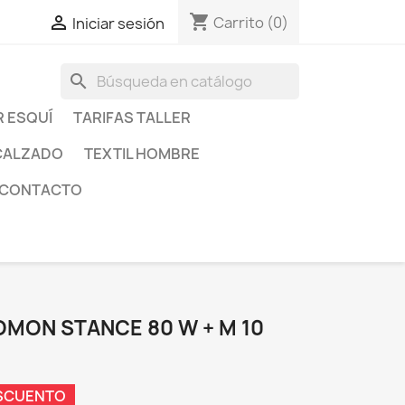
shopping_cart

Carrito
(0)
Iniciar sesión
search
R ESQUÍ
TARIFAS TALLER
CALZADO
TEXTIL HOMBRE
CONTACTO
OMON STANCE 80 W + M 10
ESCUENTO