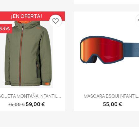
¡EN OFERTA!
favorite_border
fa
,33%
Vista rápida
Vista rápida


QUETA MONTAÑA INFANTIL...
MASCARA ESQUI INFANTIL.
59,00 €
55,00 €
75,00 €