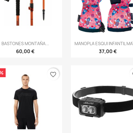
Vista rápida
Vista rápida


BASTONES MONTAÑA...
MANOPLA ESQUI INFANTIL MAT
60,00 €
37,00 €
0%
favorite_border
fa