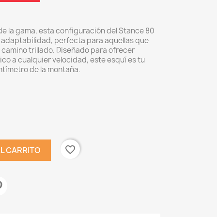
e la gama, esta configuración del Stance 80
 la adaptabilidad, perfecta para aquellas que
 camino trillado. Diseñado para ofrecer
ico a cualquier velocidad, este esquí es tu
entímetro de la montaña.
favorite_border
AL CARRITO