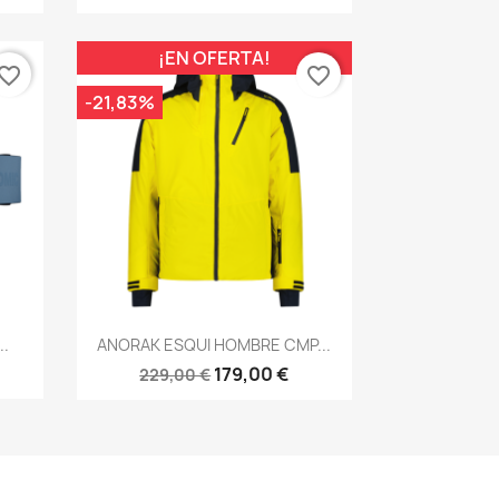
¡EN OFERTA!
vorite_border
favorite_border
-21,83%
Vista rápida

..
ANORAK ESQUI HOMBRE CMP...
179,00 €
229,00 €