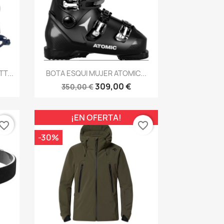
Vista rápida

T...
BOTA ESQUI MUJER ATOMIC...
309,00 €
350,00 €
¡EN OFERTA!
vorite_border
favorite_border
-30%