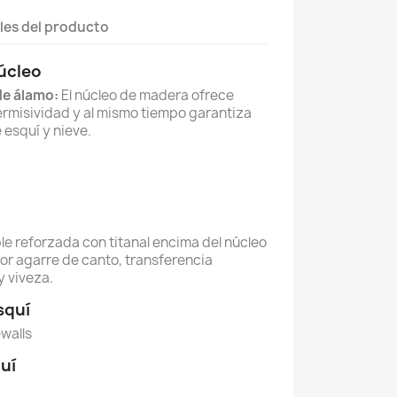
les del producto
úcleo
de álamo:
El núcleo de madera ofrece
permisividad y al mismo tiempo garantiza
 esquí y nieve.
e reforzada con titanal encima del núcleo
r agarre de canto, transferencia
y viveza.
squí
walls
uí