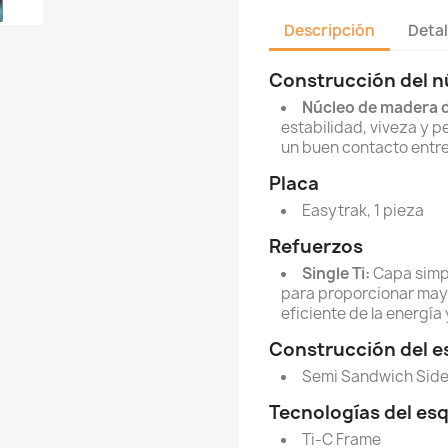
Descripción
Detal
Construcción del n
Núcleo de madera 
estabilidad, viveza y 
un buen contacto entre
Placa
Easytrak, 1 pieza
Refuerzos
Single Ti:
Capa simpl
para proporcionar mayo
eficiente de la energía 
Construcción del e
Semi Sandwich Side
Tecnologías del esq
Ti-C Frame