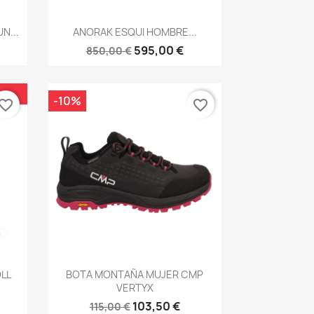
Vista rápida

N...
ANORAK ESQUI HOMBRE...
595,00 €
850,00 €
-10%
vorite_border
favorite_border
Vista rápida

LL
BOTA MONTAÑA MUJER CMP
VERTYX
103,50 €
115,00 €