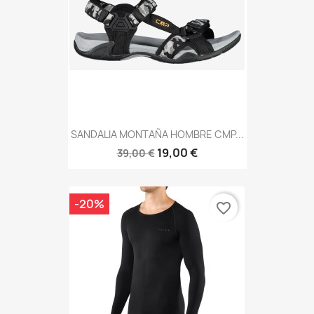
SANDALIA MONTAÑA HOMBRE CMP...
19,00 €
39,00 €
-20%
favorite_border