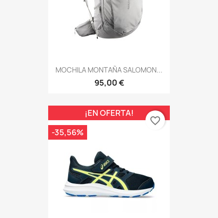
MOCHILA MONTAÑA SALOMON...
95,00 €
¡EN OFERTA!
favorite_border
-35,56%