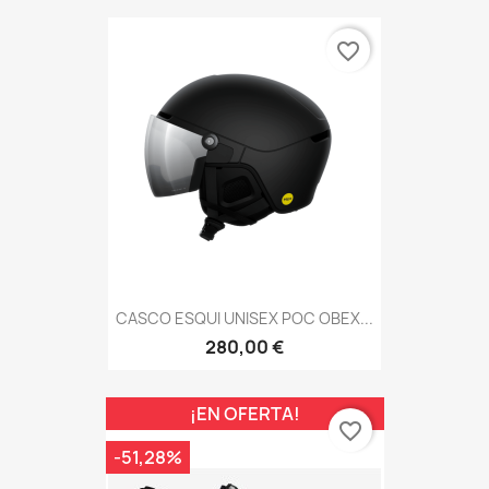
favorite_border
CASCO ESQUI UNISEX POC OBEX...
280,00 €
¡EN OFERTA!
favorite_border
-51,28%