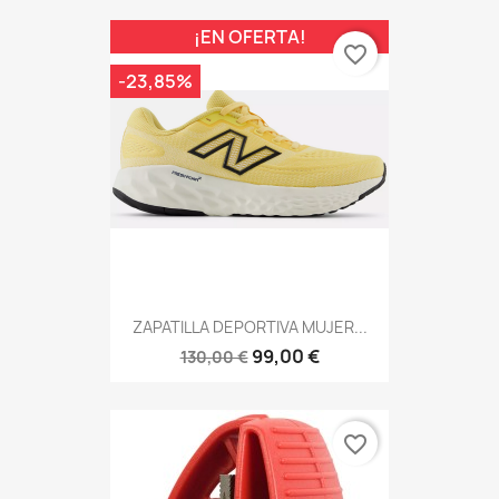
¡EN OFERTA!
favorite_border
-23,85%
ZAPATILLA DEPORTIVA MUJER...
99,00 €
130,00 €
favorite_border