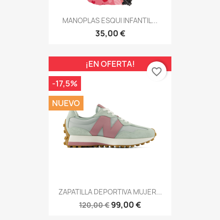
MANOPLAS ESQUI INFANTIL...
35,00 €
¡EN OFERTA!
favorite_border
-17,5%
NUEVO
ZAPATILLA DEPORTIVA MUJER...
99,00 €
120,00 €