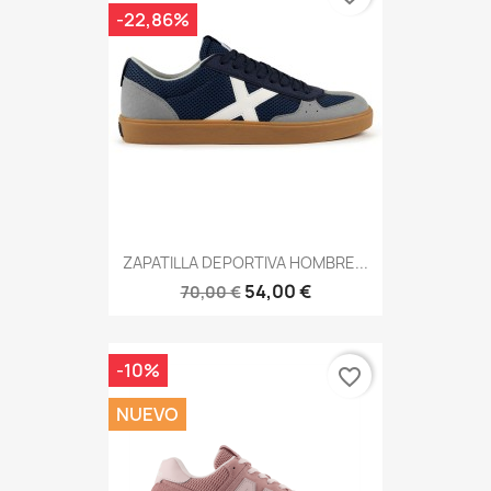
-22,86%
ZAPATILLA DEPORTIVA HOMBRE...
54,00 €
70,00 €
-10%
favorite_border
NUEVO