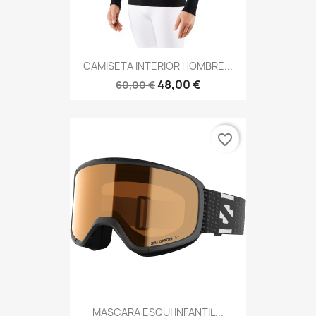
CAMISETA INTERIOR HOMBRE...
48,00 €
60,00 €
favorite_border
MASCARA ESQUI INFANTIL...