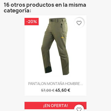
16 otros productos en la misma
categoría:
-20%
favorite_border
PANTALON MONTAÑA HOMBRE...
45,60 €
57,00 €
¡EN OFERTA!
favorite_border