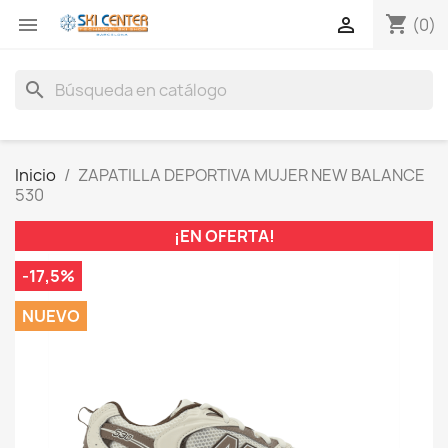
shopping_cart


(0)
search
Inicio
ZAPATILLA DEPORTIVA MUJER NEW BALANCE
530
¡EN OFERTA!
-17,5%
NUEVO