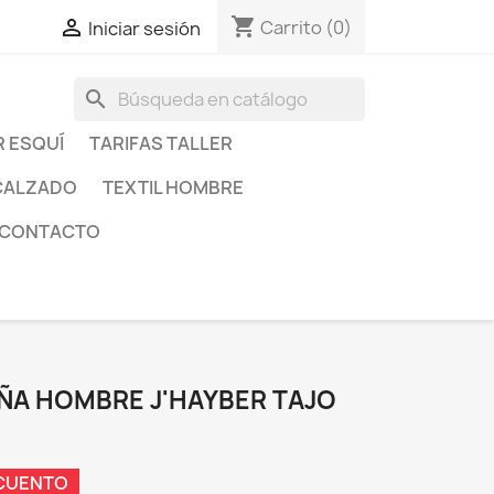
shopping_cart

Carrito
(0)
Iniciar sesión
search
R ESQUÍ
TARIFAS TALLER
CALZADO
TEXTIL HOMBRE
CONTACTO
ÑA HOMBRE J'HAYBER TAJO
SCUENTO