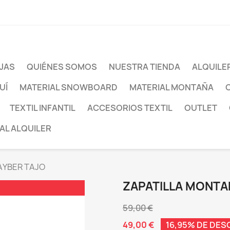
JAS
QUIÉNES SOMOS
NUESTRA TIENDA
ALQUILE
UÍ
MATERIAL SNOWBOARD
MATERIAL MONTAÑA
TEXTIL INFANTIL
ACCESORIOS TEXTIL
OUTLET
AL ALQUILER
AYBER TAJO
ZAPATILLA MONTA
59,00 €
49,00 €
16,95% DE DE