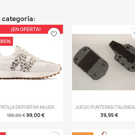
 categoría:
¡EN OFERTA!
favorite_border
fa
,85%
Vista rápida
Vista rápida


PATILLA DEPORTIVA MUJER...
JUEGO PUNTERAS/TALONERA
99,00 €
39,95 €
130,00 €