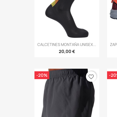
Vista rápida

CALCETINES MONTAÑA UNISEX...
ZAP
20,00 €
-20%
-2
favorite_border