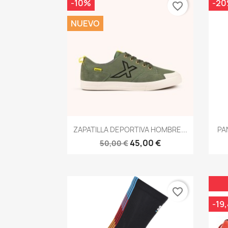
-10%
-2
favorite_border
NUEVO
Vista rápida

ZAPATILLA DEPORTIVA HOMBRE...
PA
45,00 €
50,00 €
favorite_border
-19