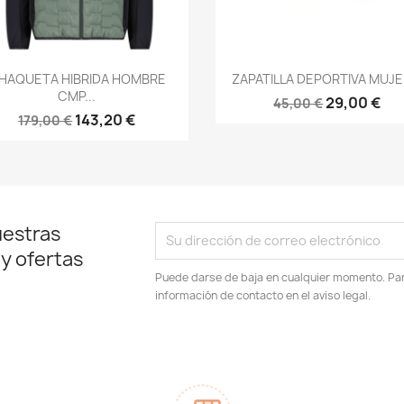
Vista rápida
Vista rápida


HAQUETA HIBRIDA HOMBRE
ZAPATILLA DEPORTIVA MUJER
CMP...
29,00 €
45,00 €
143,20 €
179,00 €
uestras
 y ofertas
Puede darse de baja en cualquier momento. Para
información de contacto en el aviso legal.