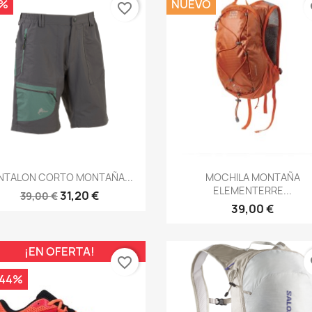
0%
NUEVO
favorite_border
fa
Vista rápida
Vista rápida


NTALON CORTO MONTAÑA...
MOCHILA MONTAÑA
ELEMENTERRE...
31,20 €
39,00 €
39,00 €
¡EN OFERTA!
favorite_border
fa
,44%