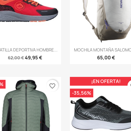
Vista rápida
Vista rápida


ATILLA DEPORTIVA HOMBRE...
MOCHILA MONTAÑA SALOMON
49,95 €
65,00 €
62,00 €
¡EN OFERTA!
0%
favorite_border
fa
-35,56%