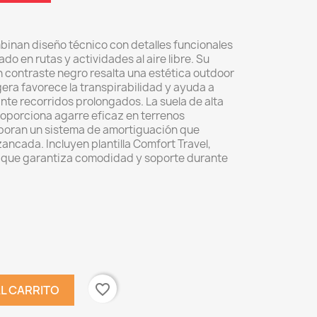
mbinan diseño técnico con detalles funcionales
do en rutas y actividades al aire libre. Su
 contraste negro resalta una estética outdoor
ligera favorece la transpirabilidad y ayuda a
nte recorridos prolongados. La suela de alta
oporciona agarre eficaz en terrenos
rporan un sistema de amortiguación que
ancada. Incluyen plantilla Comfort Travel,
e, que garantiza comodidad y soporte durante
to.
favorite_border
AL CARRITO