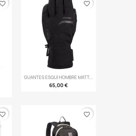
vorite_border
favorite_border
Vista rápida

GUANTES ESQUI HOMBRE MATT...
65,00 €
vorite_border
favorite_border