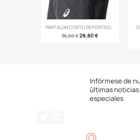
Vista rápida

PANTALON CORTO DEPORTIVO...
C
28,80 €
36,00 €
Infórmese de n
últimas noticias
especiales
Twitter
Instagram