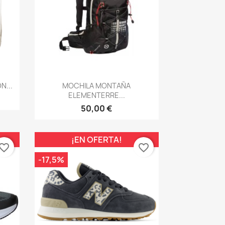
Vista rápida

...
MOCHILA MONTAÑA
ELEMENTERRE...
50,00 €
¡EN OFERTA!
vorite_border
favorite_border
-17,5%