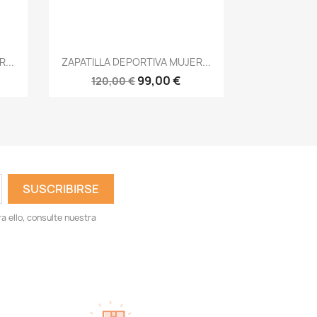
Vista rápida

...
ZAPATILLA DEPORTIVA MUJER...
99,00 €
120,00 €
 ello, consulte nuestra