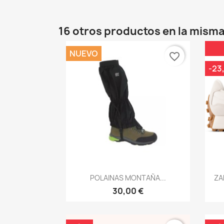
16 otros productos en la misma
NUEVO
favorite_border
-23
Vista rápida

POLAINAS MONTAÑA...
ZA
30,00 €