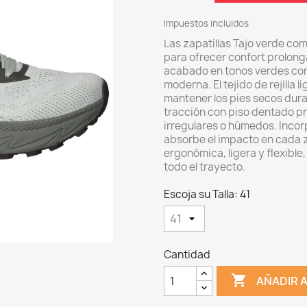
Impuestos incluidos
Las zapatillas Tajo verde co
para ofrecer confort prolonga
acabado en tonos verdes con
moderna. El tejido de rejilla 
mantener los pies secos dura
tracción con piso dentado pr
irregulares o húmedos. Inco
absorbe el impacto en cada z
ergonómica, ligera y flexibl
todo el trayec
Escoja su Talla: 41
Cantidad

AÑADIR 