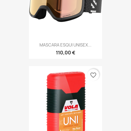
MASCARA ESQUI UNISEX...
110,00 €
favorite_border