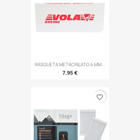
RASQUETA METACRILATO 4 MM...
7,95 €
favorite_border