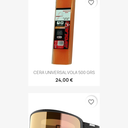
favorite_border
CERA UNIVERSAL VOLA 500 GRS
24,00 €
favorite_border