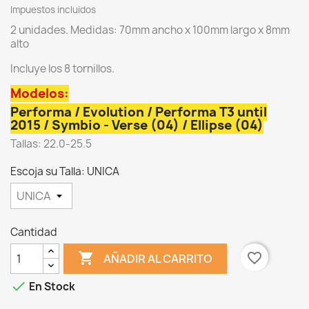
Impuestos incluidos
2 unidades. Medidas: 70mm ancho x 100mm largo x 8mm
alto
Incluye los 8 tornillos.
Modelos:
Performa / Evolution / Performa T3 until
2015 / Symbio - Verse (04) / Ellipse (04)
Tallas: 22.0-25.5
Escoja su Talla: UNICA
Cantidad

favorite_border
AÑADIR AL CARRITO

En Stock