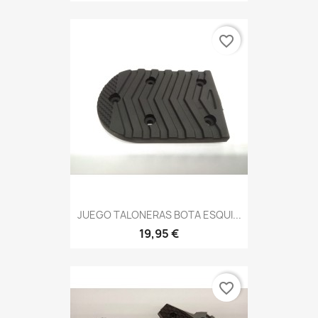
favorite_border
JUEGO TALONERAS BOTA ESQUI...
19,95 €
favorite_border