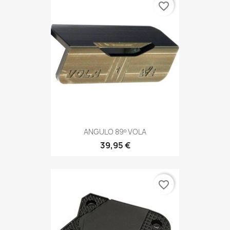
favorite_border
ANGULO 89º VOLA
39,95 €
favorite_border