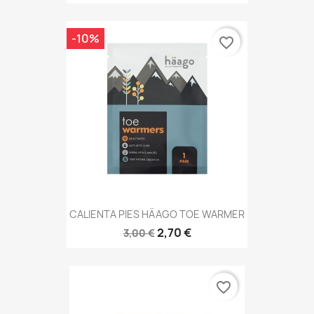
-10%
favorite_border
CALIENTA PIES HÄAGO TOE WARMER
2,70 €
3,00 €
favorite_border