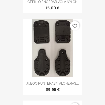
CEPILLO ENCERAR VOLA NYLON
15,00 €
favorite_border
JUEGO PUNTERAS/TALONERAS...
39,95 €