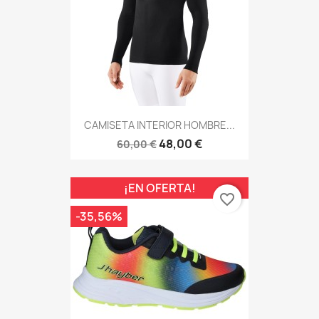
CAMISETA INTERIOR HOMBRE...
48,00 €
60,00 €
¡EN OFERTA!
favorite_border
-35,56%