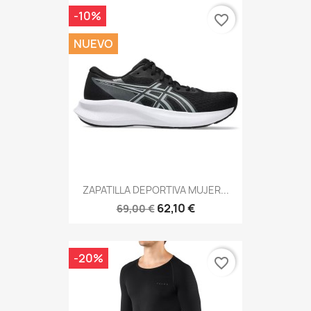
-10%
favorite_border
NUEVO
ZAPATILLA DEPORTIVA MUJER...
62,10 €
69,00 €
-20%
favorite_border