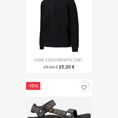
CISNE ESQUI INFANTIL CMP...
23,20 €
29,00 €
-10%
favorite_border