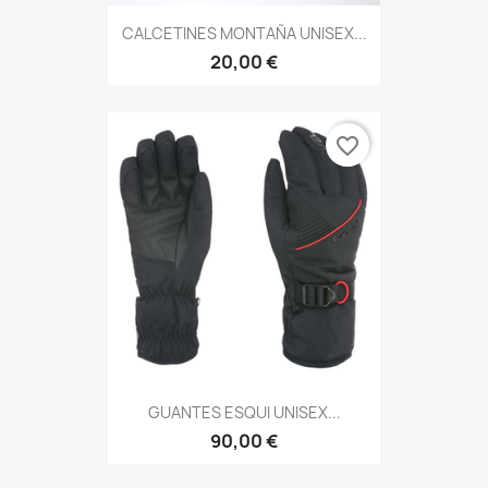
CALCETINES MONTAÑA UNISEX...
20,00 €
favorite_border
GUANTES ESQUI UNISEX...
90,00 €