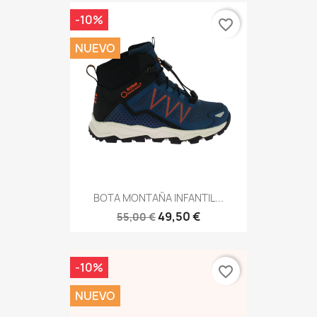
-10%
favorite_border
NUEVO
BOTA MONTAÑA INFANTIL...
49,50 €
55,00 €
-10%
favorite_border
NUEVO