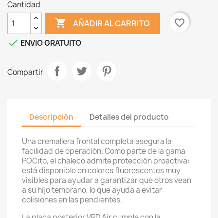
Cantidad

favorite_border
AÑADIR AL CARRITO

ENVIO GRATUITO
Compartir
Descripción
Detalles del producto
Una cremallera frontal completa asegura la
facilidad de operación.
Como parte de la gama
POCito, el chaleco admite protección proactiva:
está disponible en colores fluorescentes muy
visibles para ayudar a garantizar que otros vean
a su hijo temprano, lo que ayuda a evitar
colisiones en las pendientes.
La placa posterior VPD Air cumple con la