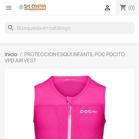
shopping_cart


(0)
search
Inicio
PROTECCION ESQUI INFANTIL POC POCITO
VPD AIR VEST