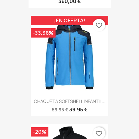
360,00 €
¡EN OFERTA!
favorite_border
-33,36%
CHAQUETA SOFTSHELL INFANTIL...
39,95 €
59,95 €
-20%
favorite_border