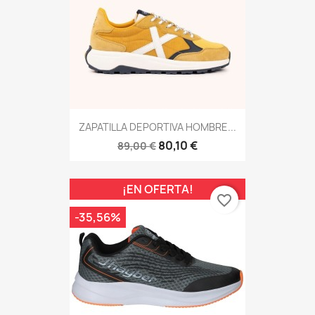
ZAPATILLA DEPORTIVA HOMBRE...
80,10 €
89,00 €
¡EN OFERTA!
favorite_border
-35,56%