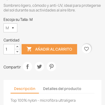
Sombrero ligero, cómodo y anti-UV, ideal para protegerse
del sol durante sus actividades al aire libre.
Escoja su Talla: M
Cantidad

favorite_border
AÑADIR AL CARRITO
Compartir
Descripción
Detalles del producto
Top 100% nylon - microfibra ultraligera