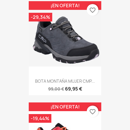
¡EN OFERTA!
favorite_border
-29,34%
BOTA MONTAÑA MUJER CMP...
69,95 €
99,00 €
¡EN OFERTA!
favorite_border
-19,44%