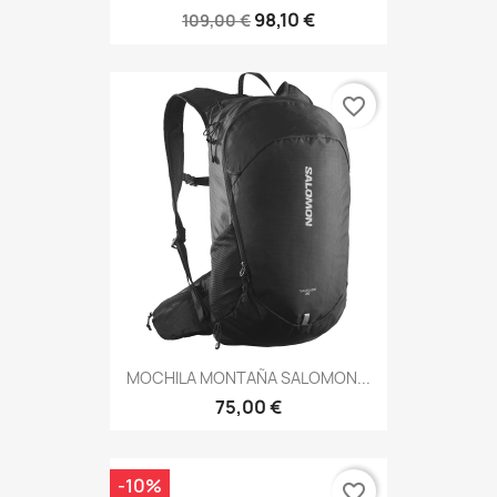
98,10 €
109,00 €
favorite_border
MOCHILA MONTAÑA SALOMON...
75,00 €
-10%
favorite_border