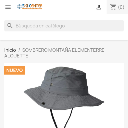
shopping_cart


(0)
search
Inicio
SOMBRERO MONTAÑA ELEMENTERRE
ALOUETTE
NUEVO