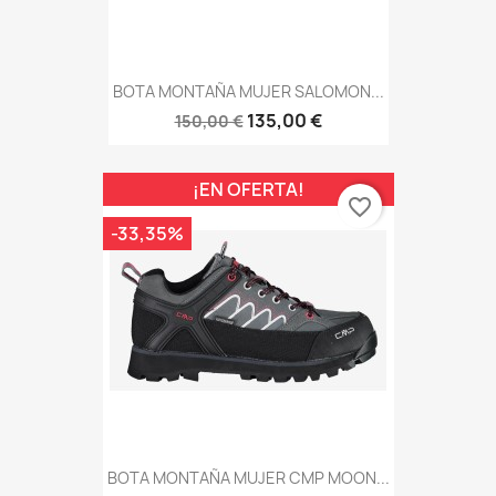
BOTA MONTAÑA MUJER SALOMON...
135,00 €
150,00 €
¡EN OFERTA!
favorite_border
-33,35%
BOTA MONTAÑA MUJER CMP MOON...