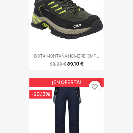
BOTA MONTAÑA HOMBRE CMP...
89,10 €
99,00 €
¡EN OFERTA!
favorite_border
-20,13%