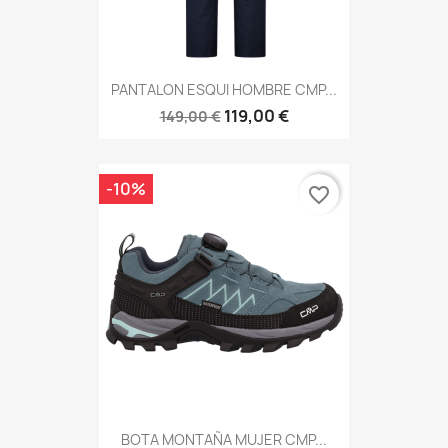
PANTALON ESQUI HOMBRE CMP...
119,00 €
149,00 €
-10%
favorite_border
BOTA MONTAÑA MUJER CMP...