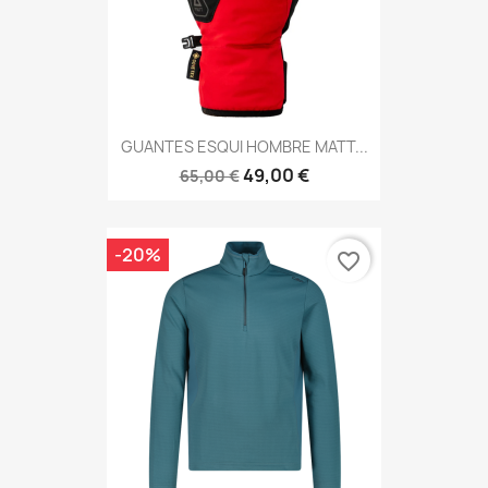
GUANTES ESQUI HOMBRE MATT...
49,00 €
65,00 €
-20%
favorite_border