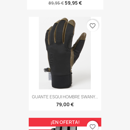
59,95 €
89,95 €
favorite_border
GUANTE ESQUI HOMBRE SWANY...
79,00 €
¡EN OFERTA!
favorite_border