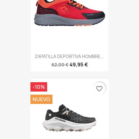
ZAPATILLA DEPORTIVA HOMBRE...
49,95 €
62,00 €
-10%
favorite_border
NUEVO