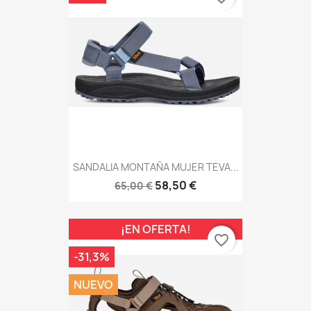
SANDALIA MONTAÑA MUJER TEVA...
58,50 €
65,00 €
¡EN OFERTA!
favorite_border
-31,3%
NUEVO