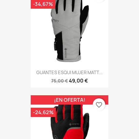
-34,67%
GUANTES ESQUI MUJER MATT...
49,00 €
75,00 €
¡EN OFERTA!
favorite_border
-24,62%