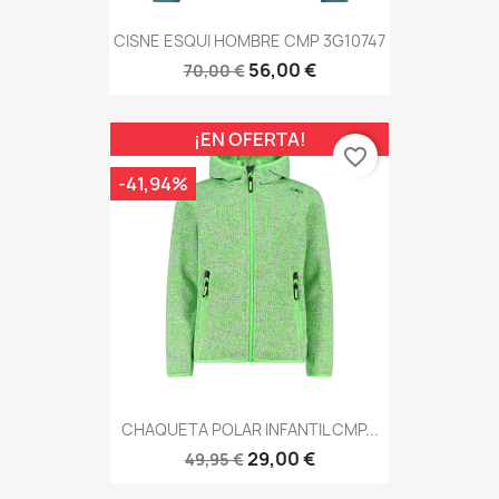
CISNE ESQUI HOMBRE CMP 3G10747
56,00 €
70,00 €
¡EN OFERTA!
favorite_border
-41,94%
CHAQUETA POLAR INFANTIL CMP...
29,00 €
49,95 €