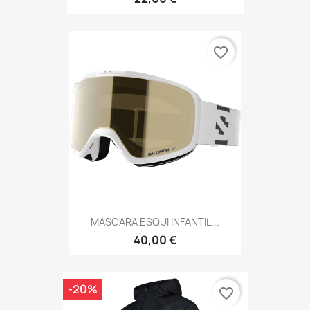
favorite_border
MASCARA ESQUI INFANTIL...
40,00 €
-20%
favorite_border