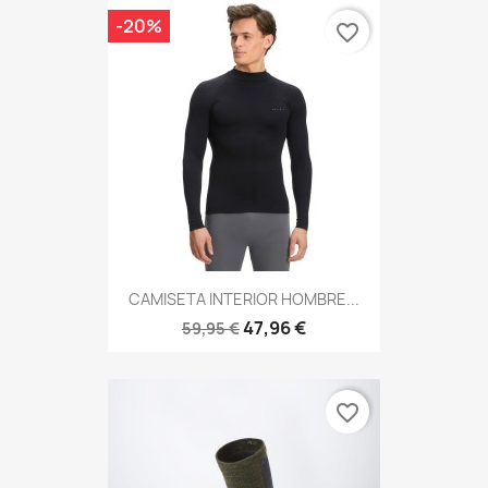
-20%
favorite_border
CAMISETA INTERIOR HOMBRE...
47,96 €
59,95 €
favorite_border