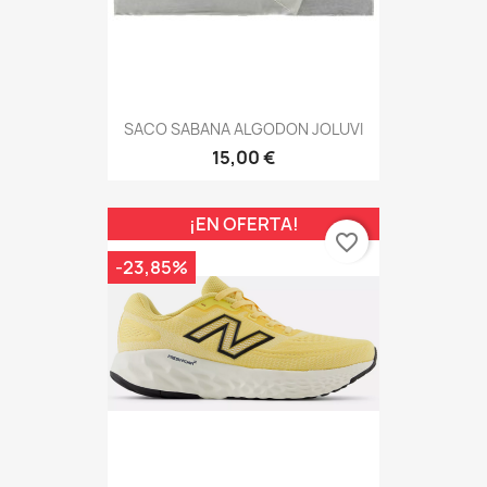
SACO SABANA ALGODON JOLUVI
15,00 €
¡EN OFERTA!
favorite_border
-23,85%