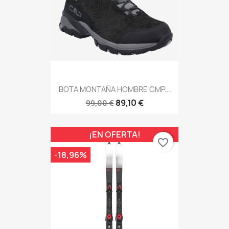
BOTA MONTAÑA HOMBRE CMP...
89,10 €
99,00 €
¡EN OFERTA!
favorite_border
-18,96%