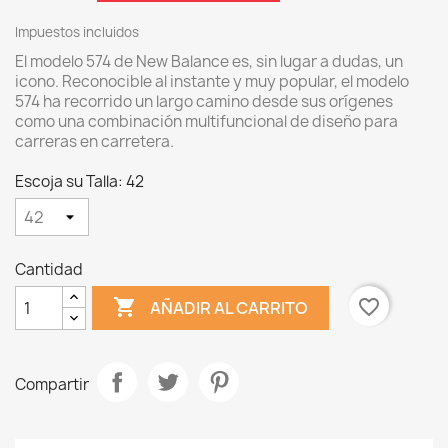
Impuestos incluidos
El modelo 574 de New Balance es, sin lugar a dudas, un
icono.
Reconocible al instante y muy popular, el modelo
574 ha recorrido un largo camino desde sus orígenes
como una combinación multifuncional de diseño para
carreras en carretera.
Escoja su Talla: 42
Cantidad

favorite_border
AÑADIR AL CARRITO
Compartir