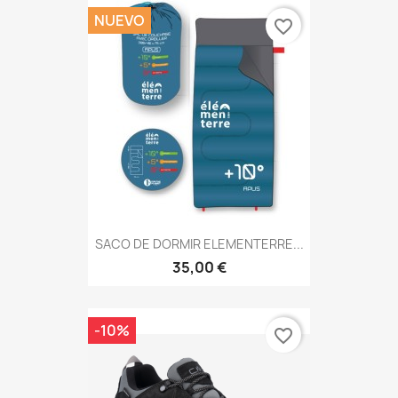
NUEVO
favorite_border
SACO DE DORMIR ELEMENTERRE...
35,00 €
-10%
favorite_border