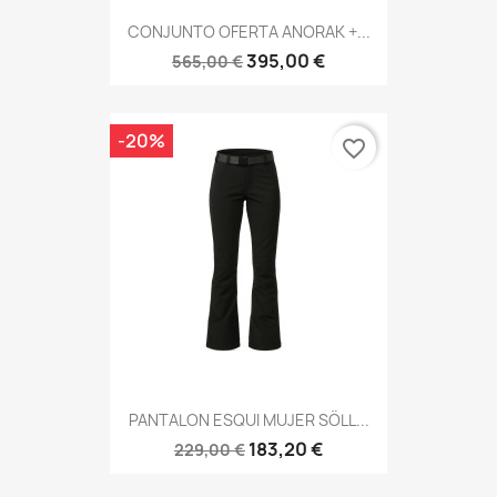
CONJUNTO OFERTA ANORAK +...
395,00 €
565,00 €
-20%
favorite_border
PANTALON ESQUI MUJER SÖLL...
183,20 €
229,00 €