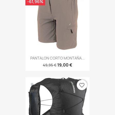
-61,96%
PANTALON CORTO MONTAÑA...
19,00 €
49,95 €
favorite_border