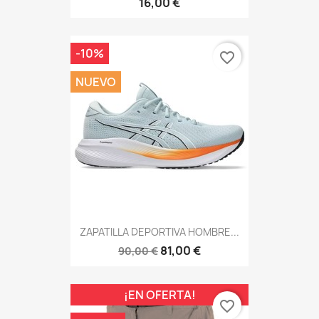
16,00 €
-10%
favorite_border
NUEVO
ZAPATILLA DEPORTIVA HOMBRE...
81,00 €
90,00 €
¡EN OFERTA!
favorite_border