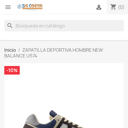
shopping_cart


(0)
search
Inicio
ZAPATILLA DEPORTIVA HOMBRE NEW
BALANCE U574
-10%