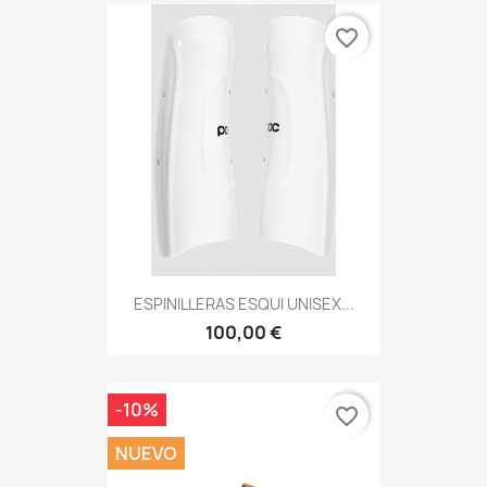
favorite_border
ESPINILLERAS ESQUI UNISEX...
100,00 €
-10%
favorite_border
NUEVO