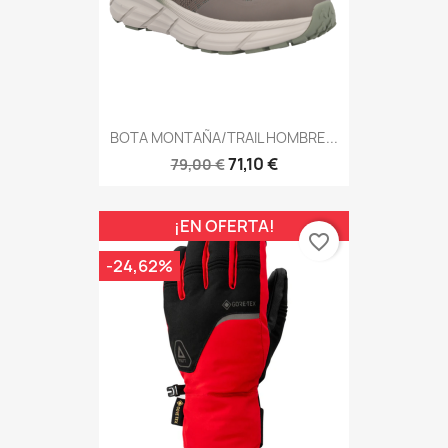
BOTA MONTAÑA/TRAIL HOMBRE...
71,10 €
79,00 €
¡EN OFERTA!
favorite_border
-24,62%