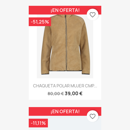
¡EN OFERTA!
favorite_border
-51,25%
CHAQUETA POLAR MUJER CMP...
39,00 €
80,00 €
¡EN OFERTA!
favorite_border
-11,11%