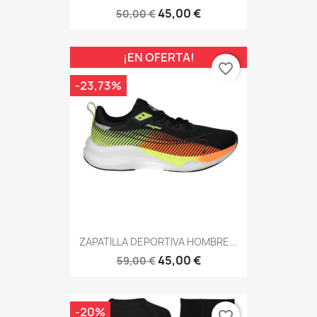
45,00 €
50,00 €
¡EN OFERTA!
favorite_border
-23,73%
ZAPATILLA DEPORTIVA HOMBRE...
45,00 €
59,00 €
-20%
favorite_border