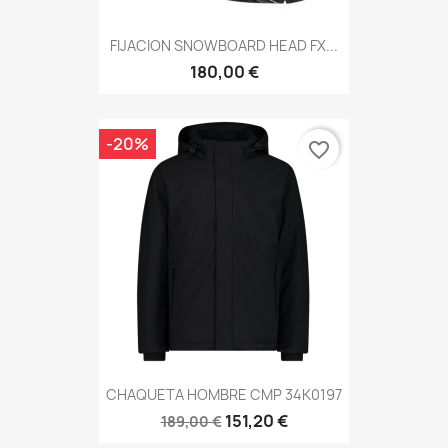
FIJACION SNOWBOARD HEAD FX...
180,00 €
-20%
favorite_border
CHAQUETA HOMBRE CMP 34K0197
151,20 €
189,00 €