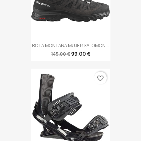
BOTA MONTAÑA MUJER SALOMON...
99,00 €
145,00 €
favorite_border