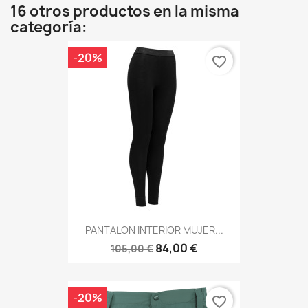
16 otros productos en la misma
categoría:
-20%
favorite_border
PANTALON INTERIOR MUJER...
84,00 €
105,00 €
-20%
favorite_border