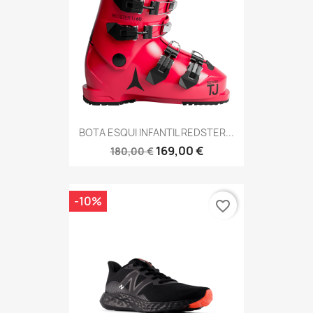
BOTA ESQUI INFANTIL REDSTER...
169,00 €
180,00 €
-10%
favorite_border