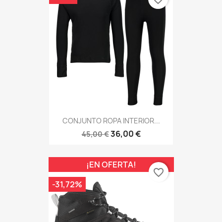
CONJUNTO ROPA INTERIOR...
36,00 €
45,00 €
¡EN OFERTA!
favorite_border
-31,72%