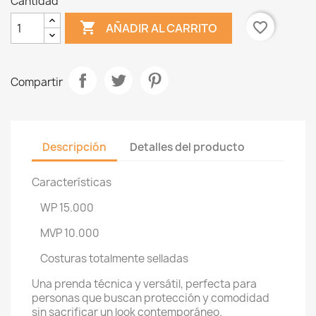
Cantidad

favorite_border
AÑADIR AL CARRITO
Compartir
Descripción
Detalles del producto
Características
WP 15.000
MVP 10.000
Costuras totalmente selladas
Una prenda técnica y versátil, perfecta para
personas que buscan protección y comodidad
sin sacrificar un look contemporáneo.