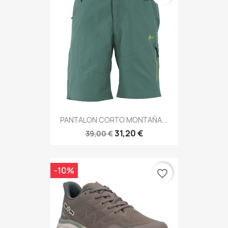
PANTALON CORTO MONTAÑA...
31,20 €
39,00 €
-10%
favorite_border