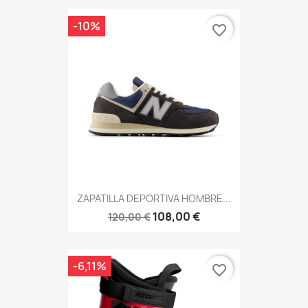
-10%
favorite_border
ZAPATILLA DEPORTIVA HOMBRE...
108,00 €
120,00 €
-6,11%
favorite_border