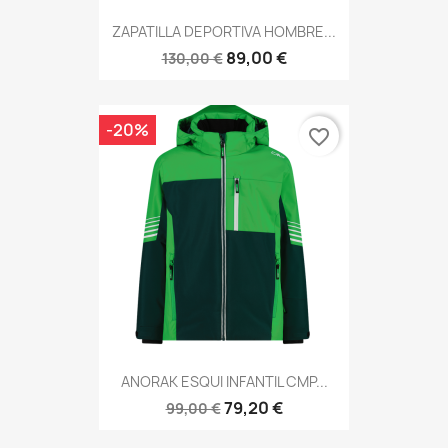
ZAPATILLA DEPORTIVA HOMBRE...
89,00 €
130,00 €
-20%
favorite_border
ANORAK ESQUI INFANTIL CMP...
79,20 €
99,00 €