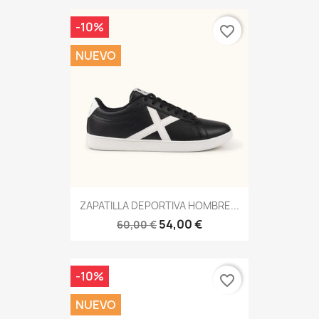
-10%
favorite_border
NUEVO
ZAPATILLA DEPORTIVA HOMBRE...
54,00 €
60,00 €
-10%
favorite_border
NUEVO