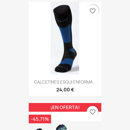
favorite_border
CALCETINES ESQUI ENFORMA...
24,00 €
¡EN OFERTA!
favorite_border
-45,71%