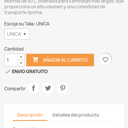
Mochila de 50 L, diseñada para caminatas más largas, que
proporciona un alto volumen y una comodidad de
transporte óptima.
Escoja su Talla: UNICA
Cantidad

favorite_border
AÑADIR AL CARRITO

ENVIO GRATUITO
Compartir
Descripción
Detalles del producto