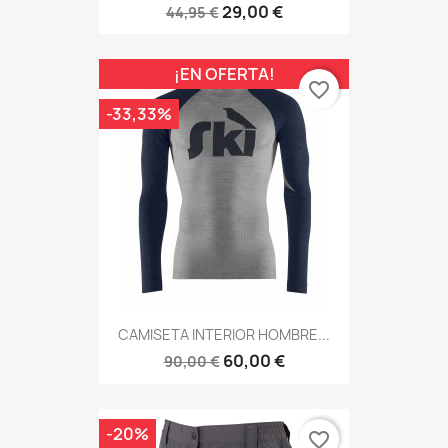
29,00 €
44,95 €
¡EN OFERTA!
favorite_border
-33,33%
CAMISETA INTERIOR HOMBRE...
60,00 €
90,00 €
-20%
favorite_border