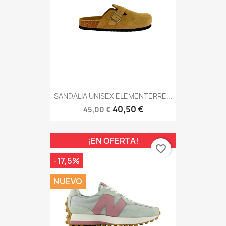
SANDALIA UNISEX ELEMENTERRE...
40,50 €
45,00 €
¡EN OFERTA!
favorite_border
-17,5%
NUEVO