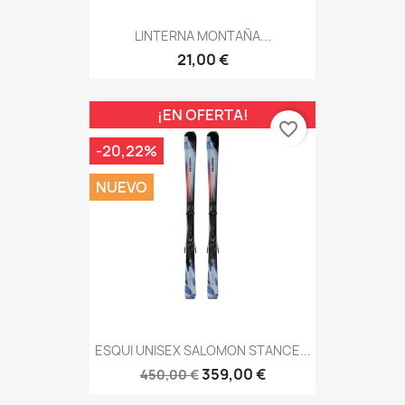
LINTERNA MONTAÑA...
21,00 €
¡EN OFERTA!
favorite_border
-20,22%
NUEVO
ESQUI UNISEX SALOMON STANCE...
359,00 €
450,00 €