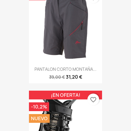
PANTALON CORTO MONTAÑA...
31,20 €
39,00 €
¡EN OFERTA!
favorite_border
-10,2%
NUEVO