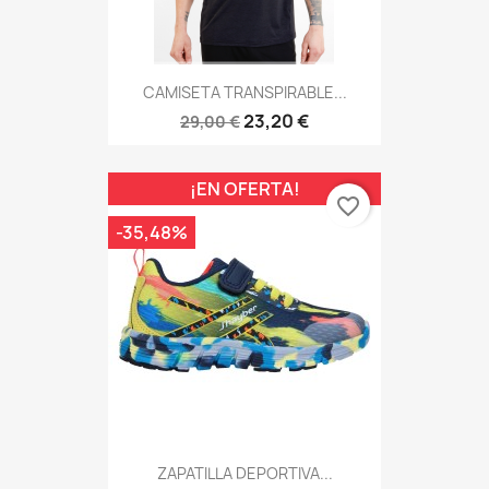
CAMISETA TRANSPIRABLE...
23,20 €
29,00 €
¡EN OFERTA!
favorite_border
-35,48%
ZAPATILLA DEPORTIVA...