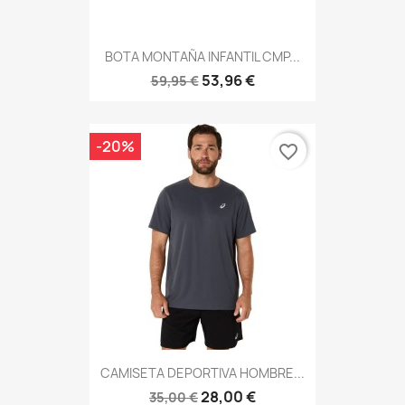
BOTA MONTAÑA INFANTIL CMP...
53,96 €
59,95 €
-20%
favorite_border
CAMISETA DEPORTIVA HOMBRE...
28,00 €
35,00 €