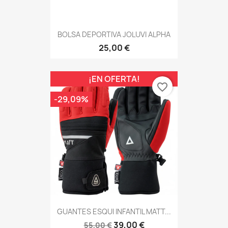
BOLSA DEPORTIVA JOLUVI ALPHA
25,00 €
¡EN OFERTA!
favorite_border
-29,09%
GUANTES ESQUI INFANTIL MATT...
39,00 €
55,00 €