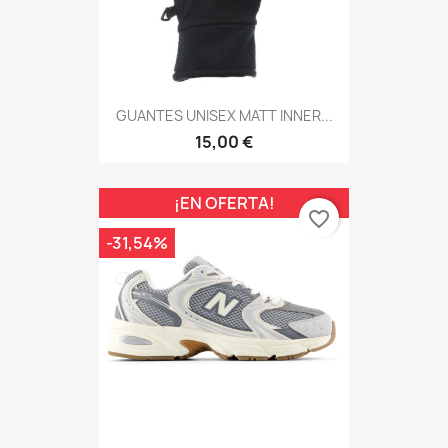
GUANTES UNISEX MATT INNER...
15,00 €
¡EN OFERTA!
favorite_border
-31,54%