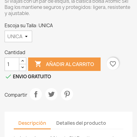
Si viajas con un par de esquís, la clásica bolsa Atomic Ski
Bag los mantiene seguros y protegidos: ligera, resistente
y ajustable.
Escoja su Talla: UNICA
Cantidad

favorite_border
AÑADIR AL CARRITO

ENVIO GRATUITO
Compartir
Descripción
Detalles del producto