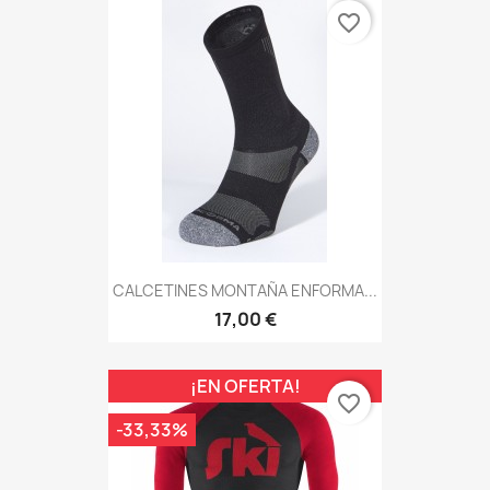
favorite_border
CALCETINES MONTAÑA ENFORMA...
17,00 €
¡EN OFERTA!
favorite_border
-33,33%