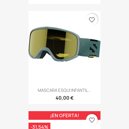
favorite_border
MASCARA ESQUI INFANTIL...
40,00 €
¡EN OFERTA!
favorite_border
-31,54%