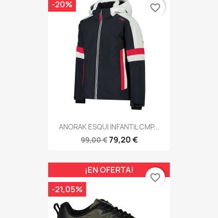
-20%
favorite_border
ANORAK ESQUI INFANTIL CMP...
79,20 €
99,00 €
¡EN OFERTA!
favorite_border
-21,05%