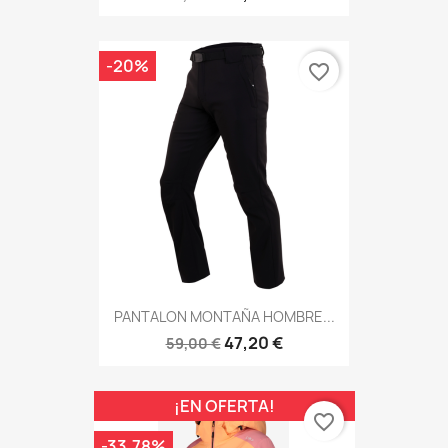
-20%
favorite_border
PANTALON MONTAÑA HOMBRE...
47,20 €
59,00 €
¡EN OFERTA!
favorite_border
-33,78%