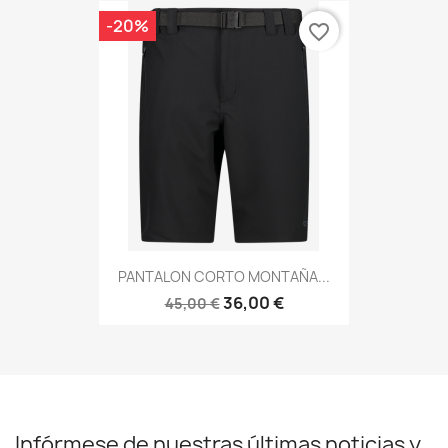
-20%
favorite_border
PANTALON CORTO MONTAÑA...
36,00 €
45,00 €
Infórmese de nuestras últimas noticias y