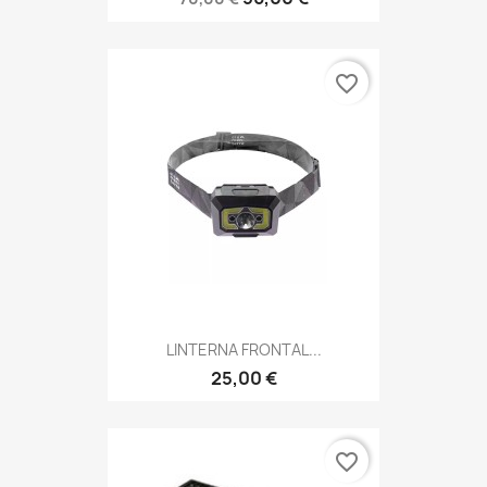
favorite_border
LINTERNA FRONTAL...
25,00 €
favorite_border