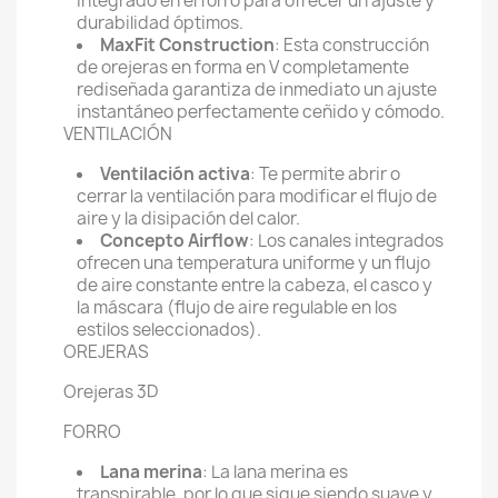
integrado en el forro para ofrecer un ajuste y
durabilidad óptimos.
MaxFit Construction
: Esta construcción
de orejeras en forma en V completamente
rediseñada garantiza de inmediato un ajuste
instantáneo perfectamente ceñido y cómodo.
VENTILACIÓN
Ventilación activa
: Te permite abrir o
cerrar la ventilación para modificar el flujo de
aire y la disipación del calor.
Concepto Airflow
: Los canales integrados
ofrecen una temperatura uniforme y un flujo
de aire constante entre la cabeza, el casco y
la máscara (flujo de aire regulable en los
estilos seleccionados).
OREJERAS
Orejeras 3D
FORRO
Lana merina
: La lana merina es
transpirable, por lo que sigue siendo suave y