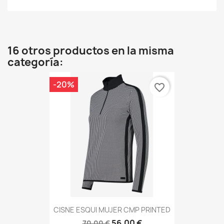
16 otros productos en la misma
categoría:
-20%
favorite_border
CISNE ESQUI MUJER CMP PRINTED
56,00 €
70,00 €