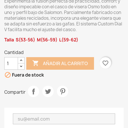
Experimenta la fusión perfecta de practicidad, confort y
diseño impecable con el casco de visera Osmo todo en
uno y perfil bajo de Salomon. Parcialmente fabricado con
materiales reciclados, incorpora una elegante visera que
se adapta sin esfuerzo a las gafas. El sistema Custom Dial
V facilita mucho el ajuste del casco.
Talla S(53-56) M(56-59)
L(59-62)
Cantidad

favorite_border
AÑADIR AL CARRITO

Fuera de stock
Compartir