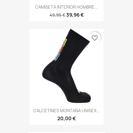
CAMISETA INTERIOR HOMBRE...
39,96 €
49,95 €
favorite_border
CALCETINES MONTAÑA UNISEX...
20,00 €