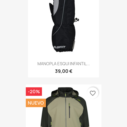
MANOPLA ESQUI INFANTIL...
39,00 €
-20%
favorite_border
NUEVO